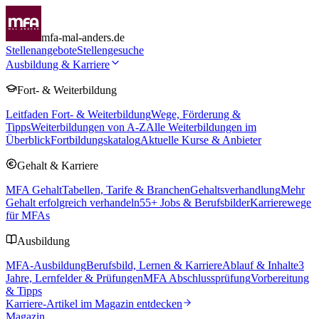
mfa-mal-anders.de
Stellenangebote
Stellengesuche
Ausbildung & Karriere
Fort- & Weiterbildung
Leitfaden Fort- & Weiterbildung
Wege, Förderung &
Tipps
Weiterbildungen von A-Z
Alle Weiterbildungen im
Überblick
Fortbildungskatalog
Aktuelle Kurse & Anbieter
Gehalt & Karriere
MFA Gehalt
Tabellen, Tarife & Branchen
Gehaltsverhandlung
Mehr
Gehalt erfolgreich verhandeln
55
+ Jobs & Berufsbilder
Karrierewege
für MFAs
Ausbildung
MFA-Ausbildung
Berufsbild, Lernen & Karriere
Ablauf & Inhalte
3
Jahre, Lernfelder & Prüfungen
MFA Abschlussprüfung
Vorbereitung
& Tipps
Karriere-Artikel im Magazin entdecken
Magazin