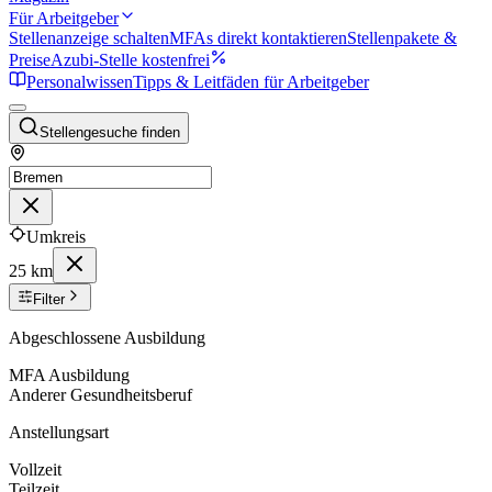
Für Arbeitgeber
Stellenanzeige schalten
MFAs direkt kontaktieren
Stellenpakete &
Preise
Azubi-Stelle kostenfrei
Personalwissen
Tipps & Leitfäden für Arbeitgeber
Stellengesuche finden
Umkreis
25 km
Filter
Abgeschlossene Ausbildung
MFA Ausbildung
Anderer Gesundheitsberuf
Anstellungsart
Vollzeit
Teilzeit