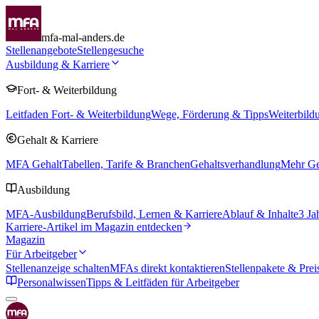
mfa-mal-anders.de
Stellenangebote
Stellengesuche
Ausbildung & Karriere
Fort- & Weiterbildung
Leitfaden Fort- & Weiterbildung
Wege, Förderung & Tipps
Weiterbild
Gehalt & Karriere
MFA Gehalt
Tabellen, Tarife & Branchen
Gehaltsverhandlung
Mehr Geh
Ausbildung
MFA-Ausbildung
Berufsbild, Lernen & Karriere
Ablauf & Inhalte
3 Ja
Karriere-Artikel im Magazin entdecken
Magazin
Für Arbeitgeber
Stellenanzeige schalten
MFAs direkt kontaktieren
Stellenpakete & Prei
Personalwissen
Tipps & Leitfäden für Arbeitgeber