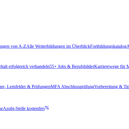
ungen von A-Z
Alle Weiterbildungen im Überblick
Fortbildungskatalog
A
alt erfolgreich verhandeln
55
+ Jobs & Berufsbilder
Karrierewege für
hre, Lernfelder & Prüfungen
MFA Abschlussprüfung
Vorbereitung & Ti
se
Azubi-Stelle kostenfrei