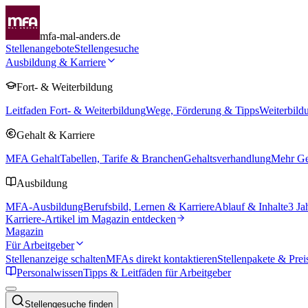
mfa-mal-anders.de
Stellenangebote
Stellengesuche
Ausbildung & Karriere
Fort- & Weiterbildung
Leitfaden Fort- & Weiterbildung
Wege, Förderung & Tipps
Weiterbild
Gehalt & Karriere
MFA Gehalt
Tabellen, Tarife & Branchen
Gehaltsverhandlung
Mehr Geh
Ausbildung
MFA-Ausbildung
Berufsbild, Lernen & Karriere
Ablauf & Inhalte
3 Ja
Karriere-Artikel im Magazin entdecken
Magazin
Für Arbeitgeber
Stellenanzeige schalten
MFAs direkt kontaktieren
Stellenpakete & Prei
Personalwissen
Tipps & Leitfäden für Arbeitgeber
Stellengesuche finden