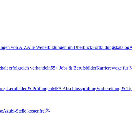
ungen von A-Z
Alle Weiterbildungen im Überblick
Fortbildungskatalog
A
alt erfolgreich verhandeln
55
+ Jobs & Berufsbilder
Karrierewege für
hre, Lernfelder & Prüfungen
MFA Abschlussprüfung
Vorbereitung & Ti
se
Azubi-Stelle kostenfrei