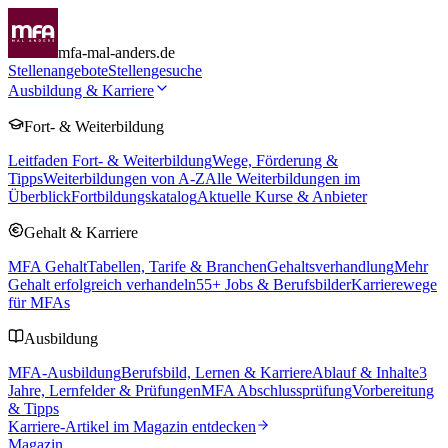
mfa-mal-anders.de
Stellenangebote
Stellengesuche
Ausbildung & Karriere
Fort- & Weiterbildung
Leitfaden Fort- & Weiterbildung
Wege, Förderung &
Tipps
Weiterbildungen von A-Z
Alle Weiterbildungen im
Überblick
Fortbildungskatalog
Aktuelle Kurse & Anbieter
Gehalt & Karriere
MFA Gehalt
Tabellen, Tarife & Branchen
Gehaltsverhandlung
Mehr
Gehalt erfolgreich verhandeln
55
+ Jobs & Berufsbilder
Karrierewege
für MFAs
Ausbildung
MFA-Ausbildung
Berufsbild, Lernen & Karriere
Ablauf & Inhalte
3
Jahre, Lernfelder & Prüfungen
MFA Abschlussprüfung
Vorbereitung
& Tipps
Karriere-Artikel im Magazin entdecken
Magazin