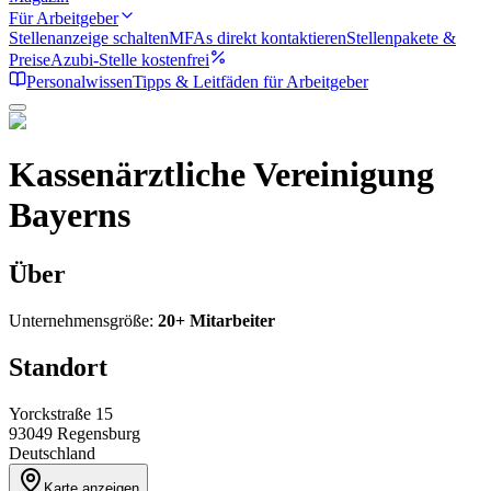
Für Arbeitgeber
Stellenanzeige schalten
MFAs direkt kontaktieren
Stellenpakete &
Preise
Azubi-Stelle kostenfrei
Personalwissen
Tipps & Leitfäden für Arbeitgeber
Kassenärztliche Vereinigung
Bayerns
Über
Unternehmensgröße:
20+ Mitarbeiter
Standort
Yorckstraße 15
93049
Regensburg
Deutschland
Karte anzeigen