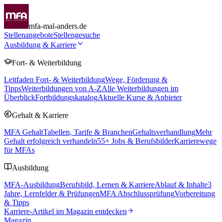
mfa-mal-anders.de
Stellenangebote
Stellengesuche
Ausbildung & Karriere
Fort- & Weiterbildung
Leitfaden Fort- & Weiterbildung
Wege, Förderung &
Tipps
Weiterbildungen von A-Z
Alle Weiterbildungen im
Überblick
Fortbildungskatalog
Aktuelle Kurse & Anbieter
Gehalt & Karriere
MFA Gehalt
Tabellen, Tarife & Branchen
Gehaltsverhandlung
Mehr
Gehalt erfolgreich verhandeln
55
+ Jobs & Berufsbilder
Karrierewege
für MFAs
Ausbildung
MFA-Ausbildung
Berufsbild, Lernen & Karriere
Ablauf & Inhalte
3
Jahre, Lernfelder & Prüfungen
MFA Abschlussprüfung
Vorbereitung
& Tipps
Karriere-Artikel im Magazin entdecken
Magazin