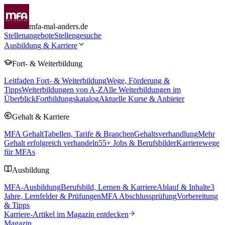
mfa-mal-anders.de
Stellenangebote
Stellengesuche
Ausbildung & Karriere
Fort- & Weiterbildung
Leitfaden Fort- & Weiterbildung
Wege, Förderung &
Tipps
Weiterbildungen von A-Z
Alle Weiterbildungen im
Überblick
Fortbildungskatalog
Aktuelle Kurse & Anbieter
Gehalt & Karriere
MFA Gehalt
Tabellen, Tarife & Branchen
Gehaltsverhandlung
Mehr
Gehalt erfolgreich verhandeln
55
+ Jobs & Berufsbilder
Karrierewege
für MFAs
Ausbildung
MFA-Ausbildung
Berufsbild, Lernen & Karriere
Ablauf & Inhalte
3
Jahre, Lernfelder & Prüfungen
MFA Abschlussprüfung
Vorbereitung
& Tipps
Karriere-Artikel im Magazin entdecken
Magazin