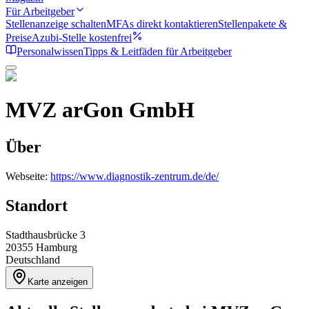
Für Arbeitgeber
Stellenanzeige schalten
MFAs direkt kontaktieren
Stellenpakete &
Preise
Azubi-Stelle kostenfrei
Personalwissen
Tipps & Leitfäden für Arbeitgeber
MVZ arGon GmbH
Über
Webseite:
https://www.diagnostik-zentrum.de/de/
Standort
Stadthausbrücke 3
20355
Hamburg
Deutschland
Karte anzeigen