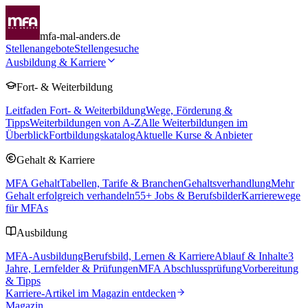
mfa-mal-anders.de
Stellenangebote
Stellengesuche
Ausbildung & Karriere
Fort- & Weiterbildung
Leitfaden Fort- & Weiterbildung
Wege, Förderung &
Tipps
Weiterbildungen von A-Z
Alle Weiterbildungen im
Überblick
Fortbildungskatalog
Aktuelle Kurse & Anbieter
Gehalt & Karriere
MFA Gehalt
Tabellen, Tarife & Branchen
Gehaltsverhandlung
Mehr
Gehalt erfolgreich verhandeln
55
+ Jobs & Berufsbilder
Karrierewege
für MFAs
Ausbildung
MFA-Ausbildung
Berufsbild, Lernen & Karriere
Ablauf & Inhalte
3
Jahre, Lernfelder & Prüfungen
MFA Abschlussprüfung
Vorbereitung
& Tipps
Karriere-Artikel im Magazin entdecken
Magazin