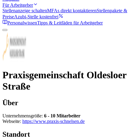
Für Arbeitgeber
Stellenanzeige schalten
MFAs direkt kontaktieren
Stellenpakete &
Preise
Azubi-Stelle kostenfrei
Personalwissen
Tipps & Leitfäden für Arbeitgeber
Praxisgemeinschaft Oldesloer
Straße
Über
Unternehmensgröße:
6 - 10 Mitarbeiter
Webseite:
https://www.praxis-schnelsen.de
Standort