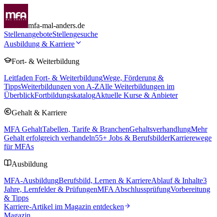
mfa-mal-anders.de
Stellenangebote
Stellengesuche
Ausbildung & Karriere
Fort- & Weiterbildung
Leitfaden Fort- & Weiterbildung
Wege, Förderung &
Tipps
Weiterbildungen von A-Z
Alle Weiterbildungen im
Überblick
Fortbildungskatalog
Aktuelle Kurse & Anbieter
Gehalt & Karriere
MFA Gehalt
Tabellen, Tarife & Branchen
Gehaltsverhandlung
Mehr
Gehalt erfolgreich verhandeln
55
+ Jobs & Berufsbilder
Karrierewege
für MFAs
Ausbildung
MFA-Ausbildung
Berufsbild, Lernen & Karriere
Ablauf & Inhalte
3
Jahre, Lernfelder & Prüfungen
MFA Abschlussprüfung
Vorbereitung
& Tipps
Karriere-Artikel im Magazin entdecken
Magazin