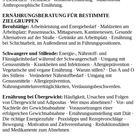
Anthroposophische Ernährung.
ERNÄHRUNGSBERATUNG FÜR BESTIMMTE
ZIELGRUPPEN
Berufstätige:
Arbeitsleistung und Energiebedarf · Mahlzeiten am
Arbeitsplatz: Pausensnacks, Mittagsessen, Kantinenessen, Gesunde
Alternativen auf der Straße · Getränke am Arbeitsplatz · Ernährung
bei Schichtarbeit, im Außendienst und in Führungspositionen.
Schwangere und Stillende:
Energie-, Nährstoff- und
Flüssigkeitsbedarf während der Schwangerschaft · Umgang mit
Genussmitteln · Krankheiten und Infektionen · Allergieprävention ·
Vegetarische und vegane Ernährung · Warum stillen? · Das A und O
des Stillens · Veränderter Nährstoffbedarf · Umgang mit
Genussmitteln · Allergieprävention,
Nahrungsmittelunverträglichkeiten, Verdauungsbeschwerden.
Ernährung bei Übergewicht:
Häufigkeit, Ursachen und Folgen
von Übergewicht und Adipositas · Wer muss abnehmen? · Vor- und
Nachteile der Gewichtsabnahme · Voraussetzungen einer
erfolgreichen Gewichtsabnahme · Ernährungsumstellung statt Diät ·
Die richtige Energiezufuhr · Praxistipps und Rezeptvorschläge ·
Bewegung · Motivation und Zielvereinbarung · Reduktionsdiäten
und Medikamente zum Abnehmen