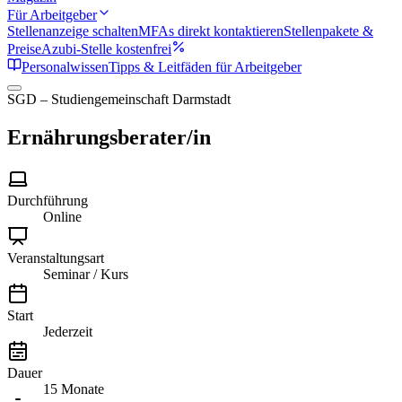
Für Arbeitgeber
Stellenanzeige schalten
MFAs direkt kontaktieren
Stellenpakete &
Preise
Azubi-Stelle kostenfrei
Personalwissen
Tipps & Leitfäden für Arbeitgeber
SGD – Studiengemeinschaft Darmstadt
Ernährungsberater/in
Durchführung
Online
Veranstaltungsart
Seminar / Kurs
Start
Jederzeit
Dauer
15 Monate