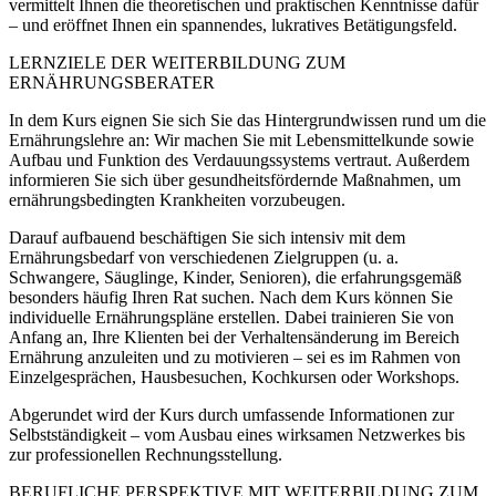
vermittelt Ihnen die theoretischen und praktischen Kenntnisse dafür
– und eröffnet Ihnen ein spannendes, lukratives Betätigungsfeld.
LERNZIELE DER WEITERBILDUNG ZUM
ERNÄHRUNGSBERATER
In dem Kurs eignen Sie sich Sie das Hintergrundwissen rund um die
Ernährungslehre an: Wir machen Sie mit Lebensmittelkunde sowie
Aufbau und Funktion des Verdauungssystems vertraut. Außerdem
informieren Sie sich über gesundheitsfördernde Maßnahmen, um
ernährungsbedingten Krankheiten vorzubeugen.
Darauf aufbauend beschäftigen Sie sich intensiv mit dem
Ernährungsbedarf von verschiedenen Zielgruppen (u. a.
Schwangere, Säuglinge, Kinder, Senioren), die erfahrungsgemäß
besonders häufig Ihren Rat suchen. Nach dem Kurs können Sie
individuelle Ernährungspläne erstellen. Dabei trainieren Sie von
Anfang an, Ihre Klienten bei der Verhaltensänderung im Bereich
Ernährung anzuleiten und zu motivieren – sei es im Rahmen von
Einzelgesprächen, Hausbesuchen, Kochkursen oder Workshops.
Abgerundet wird der Kurs durch umfassende Informationen zur
Selbstständigkeit – vom Ausbau eines wirksamen Netzwerkes bis
zur professionellen Rechnungsstellung.
BERUFLICHE PERSPEKTIVE MIT WEITERBILDUNG ZUM