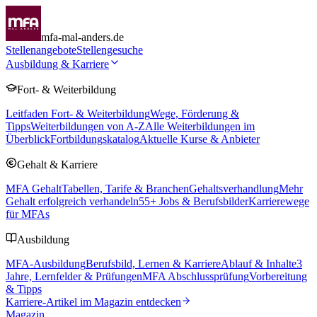
mfa-mal-anders.de
Stellenangebote
Stellengesuche
Ausbildung & Karriere
Fort- & Weiterbildung
Leitfaden Fort- & Weiterbildung
Wege, Förderung &
Tipps
Weiterbildungen von A-Z
Alle Weiterbildungen im
Überblick
Fortbildungskatalog
Aktuelle Kurse & Anbieter
Gehalt & Karriere
MFA Gehalt
Tabellen, Tarife & Branchen
Gehaltsverhandlung
Mehr
Gehalt erfolgreich verhandeln
55
+ Jobs & Berufsbilder
Karrierewege
für MFAs
Ausbildung
MFA-Ausbildung
Berufsbild, Lernen & Karriere
Ablauf & Inhalte
3
Jahre, Lernfelder & Prüfungen
MFA Abschlussprüfung
Vorbereitung
& Tipps
Karriere-Artikel im Magazin entdecken
Magazin