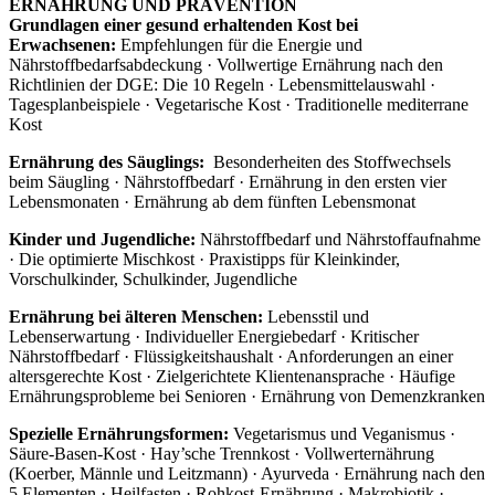
ERNÄHRUNG UND PRÄVENTION
Grundlagen einer gesund erhaltenden Kost bei
Erwachsenen:
Empfehlungen für die Energie und
Nährstoffbedarfsabdeckung · Vollwertige Ernährung nach den
Richtlinien der DGE: Die 10 Regeln · Lebensmittelauswahl ·
Tagesplanbeispiele · Vegetarische Kost · Traditionelle mediterrane
Kost
Ernährung des Säuglings:
Besonderheiten des Stoffwechsels
beim Säugling · Nährstoffbedarf · Ernährung in den ersten vier
Lebensmonaten · Ernährung ab dem fünften Lebensmonat
Kinder und Jugendliche:
Nährstoffbedarf und Nährstoffaufnahme
· Die optimierte Mischkost · Praxistipps für Kleinkinder,
Vorschulkinder, Schulkinder, Jugendliche
Ernährung bei älteren Menschen:
Lebensstil und
Lebenserwartung · Individueller Energiebedarf · Kritischer
Nährstoffbedarf · Flüssigkeitshaushalt · Anforderungen an einer
altersgerechte Kost · Zielgerichtete Klientenansprache · Häufige
Ernährungsprobleme bei Senioren · Ernährung von Demenzkranken
Spezielle Ernährungsformen:
Vegetarismus und Veganismus ·
Säure-Basen-Kost · Hay’sche Trennkost · Vollwerternährung
(Koerber, Männle und Leitzmann) · Ayurveda · Ernährung nach den
5 Elementen · Heilfasten · Rohkost-Ernährung · Makrobiotik ·