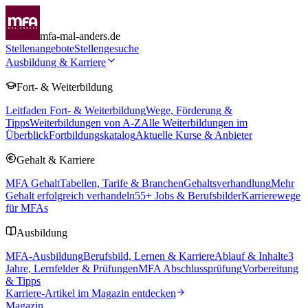
mfa-mal-anders.de
Stellenangebote
Stellengesuche
Ausbildung & Karriere
Fort- & Weiterbildung
Leitfaden Fort- & Weiterbildung
Wege, Förderung &
Tipps
Weiterbildungen von A-Z
Alle Weiterbildungen im
Überblick
Fortbildungskatalog
Aktuelle Kurse & Anbieter
Gehalt & Karriere
MFA Gehalt
Tabellen, Tarife & Branchen
Gehaltsverhandlung
Mehr
Gehalt erfolgreich verhandeln
55
+ Jobs & Berufsbilder
Karrierewege
für MFAs
Ausbildung
MFA-Ausbildung
Berufsbild, Lernen & Karriere
Ablauf & Inhalte
3
Jahre, Lernfelder & Prüfungen
MFA Abschlussprüfung
Vorbereitung
& Tipps
Karriere-Artikel im Magazin entdecken
Magazin