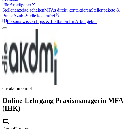
Für Arbeitgeber
Stellenanzeige schalten
MFAs direkt kontaktieren
Stellenpakete &
Preise
Azubi-Stelle kostenfrei
Personalwissen
Tipps & Leitfäden für Arbeitgeber
die akdmi GmbH
Online-Lehrgang Praxismanagerin MFA
(IHK)
Durchführung