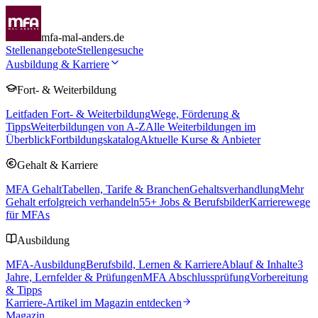
mfa-mal-anders.de
Stellenangebote
Stellengesuche
Ausbildung & Karriere
Fort- & Weiterbildung
Leitfaden Fort- & Weiterbildung
Wege, Förderung &
Tipps
Weiterbildungen von A-Z
Alle Weiterbildungen im
Überblick
Fortbildungskatalog
Aktuelle Kurse & Anbieter
Gehalt & Karriere
MFA Gehalt
Tabellen, Tarife & Branchen
Gehaltsverhandlung
Mehr
Gehalt erfolgreich verhandeln
55
+ Jobs & Berufsbilder
Karrierewege
für MFAs
Ausbildung
MFA-Ausbildung
Berufsbild, Lernen & Karriere
Ablauf & Inhalte
3
Jahre, Lernfelder & Prüfungen
MFA Abschlussprüfung
Vorbereitung
& Tipps
Karriere-Artikel im Magazin entdecken
Magazin