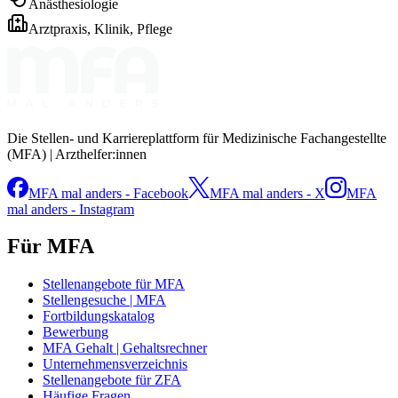
Anästhesiologie
Arztpraxis, Klinik, Pflege
Die Stellen- und Karriereplattform für Medizinische Fachangestellte
(MFA) | Arzthelfer:innen
MFA mal anders - Facebook
MFA mal anders - X
MFA
mal anders - Instagram
Für MFA
Stellenangebote für MFA
Stellengesuche | MFA
Fortbildungskatalog
Bewerbung
MFA Gehalt | Gehaltsrechner
Unternehmensverzeichnis
Stellenangebote für ZFA
Häufige Fragen