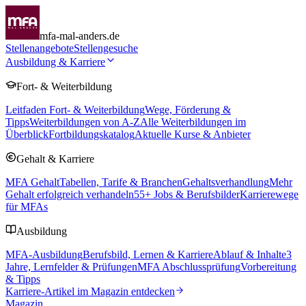
mfa-mal-anders.de
Stellenangebote
Stellengesuche
Ausbildung & Karriere
Fort- & Weiterbildung
Leitfaden Fort- & Weiterbildung
Wege, Förderung &
Tipps
Weiterbildungen von A-Z
Alle Weiterbildungen im
Überblick
Fortbildungskatalog
Aktuelle Kurse & Anbieter
Gehalt & Karriere
MFA Gehalt
Tabellen, Tarife & Branchen
Gehaltsverhandlung
Mehr
Gehalt erfolgreich verhandeln
55
+ Jobs & Berufsbilder
Karrierewege
für MFAs
Ausbildung
MFA-Ausbildung
Berufsbild, Lernen & Karriere
Ablauf & Inhalte
3
Jahre, Lernfelder & Prüfungen
MFA Abschlussprüfung
Vorbereitung
& Tipps
Karriere-Artikel im Magazin entdecken
Magazin