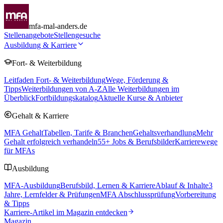
mfa-mal-anders.de
Stellenangebote
Stellengesuche
Ausbildung & Karriere
Fort- & Weiterbildung
Leitfaden Fort- & Weiterbildung
Wege, Förderung &
Tipps
Weiterbildungen von A-Z
Alle Weiterbildungen im
Überblick
Fortbildungskatalog
Aktuelle Kurse & Anbieter
Gehalt & Karriere
MFA Gehalt
Tabellen, Tarife & Branchen
Gehaltsverhandlung
Mehr
Gehalt erfolgreich verhandeln
55
+ Jobs & Berufsbilder
Karrierewege
für MFAs
Ausbildung
MFA-Ausbildung
Berufsbild, Lernen & Karriere
Ablauf & Inhalte
3
Jahre, Lernfelder & Prüfungen
MFA Abschlussprüfung
Vorbereitung
& Tipps
Karriere-Artikel im Magazin entdecken
Magazin