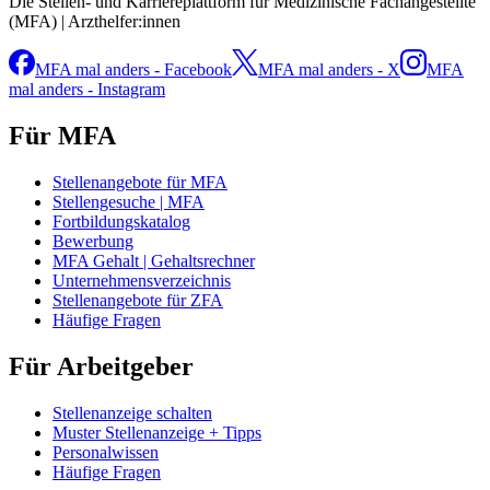
Die Stellen- und Karriereplattform für Medizinische Fachangestellte
(MFA) | Arzthelfer:innen
MFA mal anders - Facebook
MFA mal anders - X
MFA
mal anders - Instagram
Für MFA
Stellenangebote für MFA
Stellengesuche | MFA
Fortbildungskatalog
Bewerbung
MFA Gehalt | Gehaltsrechner
Unternehmensverzeichnis
Stellenangebote für ZFA
Häufige Fragen
Für Arbeitgeber
Stellenanzeige schalten
Muster Stellenanzeige + Tipps
Personalwissen
Häufige Fragen