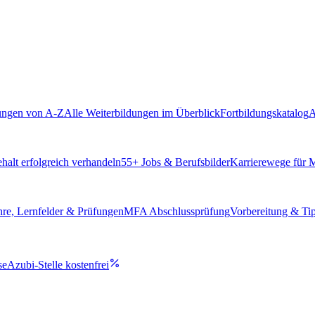
ungen von A-Z
Alle Weiterbildungen im Überblick
Fortbildungskatalog
A
alt erfolgreich verhandeln
55
+ Jobs & Berufsbilder
Karrierewege für
hre, Lernfelder & Prüfungen
MFA Abschlussprüfung
Vorbereitung & Ti
se
Azubi-Stelle kostenfrei