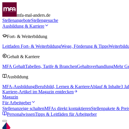
mfa-mal-anders.de
Stellenangebote
Stellengesuche
Ausbildung & Karriere
Fort- & Weiterbildung
Leitfaden Fort- & Weiterbildung
Wege, Förderung & Tipps
Weiterbild
Gehalt & Karriere
MFA Gehalt
Tabellen, Tarife & Branchen
Gehaltsverhandlung
Mehr Geh
Ausbildung
MFA-Ausbildung
Berufsbild, Lernen & Karriere
Ablauf & Inhalte
3 Ja
Karriere-Artikel im Magazin entdecken
Magazin
Für Arbeitgeber
Stellenanzeige schalten
MFAs direkt kontaktieren
Stellenpakete & Prei
Personalwissen
Tipps & Leitfäden für Arbeitgeber