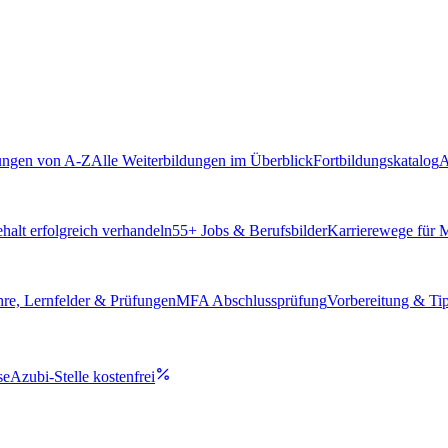
ungen von A-Z
Alle Weiterbildungen im Überblick
Fortbildungskatalog
A
alt erfolgreich verhandeln
55
+ Jobs & Berufsbilder
Karrierewege für
hre, Lernfelder & Prüfungen
MFA Abschlussprüfung
Vorbereitung & Ti
se
Azubi-Stelle kostenfrei