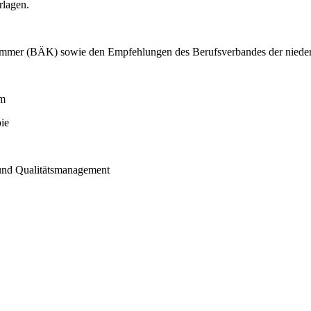
rlagen.
kammer (BÄK) sowie den Empfehlungen des Berufsverbandes der nieder
em
ie
 und Qualitätsmanagement