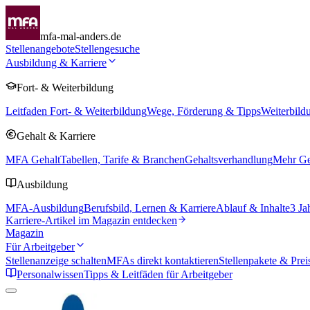
mfa-mal-anders.de
Stellenangebote
Stellengesuche
Ausbildung & Karriere
Fort- & Weiterbildung
Leitfaden Fort- & Weiterbildung
Wege, Förderung & Tipps
Weiterbild
Gehalt & Karriere
MFA Gehalt
Tabellen, Tarife & Branchen
Gehaltsverhandlung
Mehr Geh
Ausbildung
MFA-Ausbildung
Berufsbild, Lernen & Karriere
Ablauf & Inhalte
3 Ja
Karriere-Artikel im Magazin entdecken
Magazin
Für Arbeitgeber
Stellenanzeige schalten
MFAs direkt kontaktieren
Stellenpakete & Prei
Personalwissen
Tipps & Leitfäden für Arbeitgeber