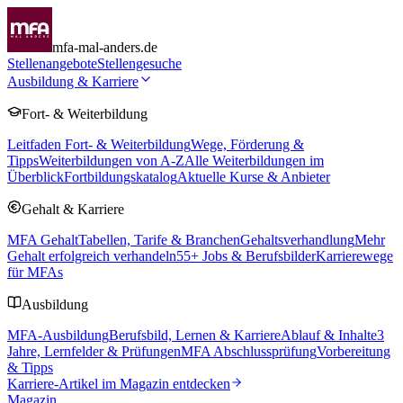
mfa-mal-anders.de
Stellenangebote
Stellengesuche
Ausbildung & Karriere
Fort- & Weiterbildung
Leitfaden Fort- & Weiterbildung
Wege, Förderung &
Tipps
Weiterbildungen von A-Z
Alle Weiterbildungen im
Überblick
Fortbildungskatalog
Aktuelle Kurse & Anbieter
Gehalt & Karriere
MFA Gehalt
Tabellen, Tarife & Branchen
Gehaltsverhandlung
Mehr
Gehalt erfolgreich verhandeln
55
+ Jobs & Berufsbilder
Karrierewege
für MFAs
Ausbildung
MFA-Ausbildung
Berufsbild, Lernen & Karriere
Ablauf & Inhalte
3
Jahre, Lernfelder & Prüfungen
MFA Abschlussprüfung
Vorbereitung
& Tipps
Karriere-Artikel im Magazin entdecken
Magazin