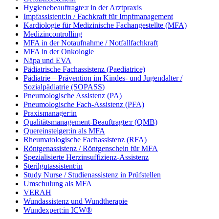
Hygienebeauftragte:r in der Arztpraxis
Impfassistent:in / Fachkraft für Impfmanagement
Kardiologie für Medizinische Fachangestellte (MFA)
Medizincontrolling
MFA in der Notaufnahme / Notfallfachkraft
MFA in der Onkologie
Näpa und EVA
Pädiatrische Fachassistenz (Paediatrice)
Pädiatrie – Prävention im Kindes- und Jugendalter /
Sozialpädiatrie (SOPASS)
Pneumologische Assistenz (PA)
Pneumologische Fach-Assistenz (PFA)
Praxismanager:in
Qualitätsmanagement-Beauftragte:r (QMB)
Quereinsteiger:in als MFA
Rheumatologische Fachassistenz (RFA)
Röntgenassistenz / Röntgenschein für MFA
Spezialisierte Herzinsuffizienz-Assistenz
Sterilgutassistent:in
Study Nurse / Studienassistenz in Prüfstellen
Umschulung als MFA
VERAH
Wundassistenz und Wundtherapie
Wundexpert:in ICW®