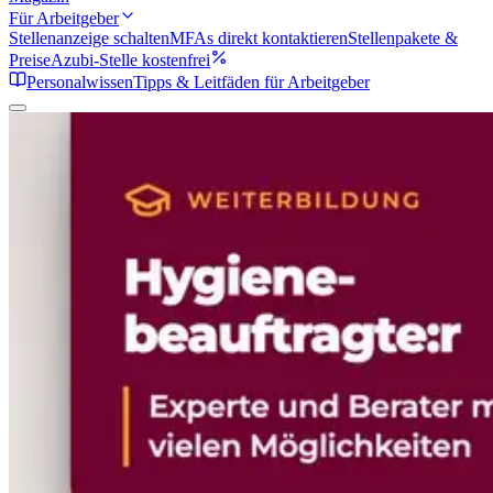
Für Arbeitgeber
Stellenanzeige schalten
MFAs direkt kontaktieren
Stellenpakete &
Preise
Azubi-Stelle kostenfrei
Personalwissen
Tipps & Leitfäden für Arbeitgeber