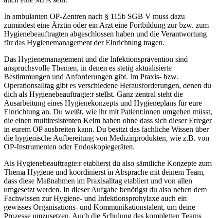
In ambulanten OP-Zentren nach § 115b SGB V muss dazu
zumindest eine Ärztin oder ein Arzt eine Fortbildung zur bzw. zum
Hygienebeauftragten abgeschlossen haben und die Verantwortung
für das Hygienemanagement der Einrichtung tragen.
Das Hygienemanagement und die Infektionsprävention sind
anspruchsvolle Themen, in denen es stetig aktualisierte
Bestimmungen und Anforderungen gibt. Im Praxis- bzw.
Operationsalltag gibt es verschiedene Herausforderungen, denen du
dich als Hygienebeauftragte:r stellst. Ganz zentral steht die
Ausarbeitung eines Hygienekonzepts und Hygieneplans für eure
Einrichtung an. Du weißt, wie ihr mit Patient:innen umgehen müsst,
die einen multiresistenten Keim haben ohne dass sich dieser Erreger
in eurem OP ausbreiten kann. Du besitzt das fachliche Wissen über
die hygienische Aufbereitung von Medizinprodukten, wie z.B. von
OP-Instrumenten oder Endoskopiegeräten.
Als Hygienebeauftragte:r etablierst du also sämtliche Konzepte zum
Thema Hygiene und koordinierst in Absprache mit deinem Team,
dass diese Maßnahmen im Praxisalltag etabliert und von allen
umgesetzt werden. In dieser Aufgabe benötigst du also neben dem
Fachwissen zur Hygiene- und Infektionsprohylaxe auch ein
gewisses Organisations- und Kommunikationstalent, um deine
Prozesse umzusetzen. Auch die Schulung des kompletten Teams