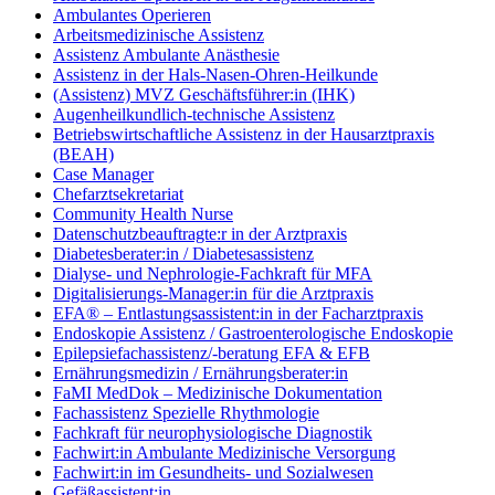
Ambulantes Operieren
Arbeitsmedizinische Assistenz
Assistenz Ambulante Anästhesie
Assistenz in der Hals-Nasen-Ohren-Heilkunde
(Assistenz) MVZ Geschäftsführer:in (IHK)
Augenheilkundlich-technische Assistenz
Betriebswirtschaftliche Assistenz in der Hausarztpraxis
(BEAH)
Case Manager
Chefarztsekretariat
Community Health Nurse
Datenschutzbeauftragte:r in der Arztpraxis
Diabetesberater:in / Diabetesassistenz
Dialyse- und Nephrologie-Fachkraft für MFA
Digitalisierungs-Manager:in für die Arztpraxis
EFA® – Entlastungsassistent:in in der Facharztpraxis
Endoskopie Assistenz / Gastroenterologische Endoskopie
Epilepsiefachassistenz/-beratung EFA & EFB
Ernährungsmedizin / Ernährungsberater:in
FaMI MedDok – Medizinische Dokumentation
Fachassistenz Spezielle Rhythmologie
Fachkraft für neurophysiologische Diagnostik
Fachwirt:in Ambulante Medizinische Versorgung
Fachwirt:in im Gesundheits- und Sozialwesen
Gefäßassistent:in