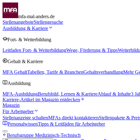
mfa-mal-anders.de
Stellenangebote
Stellengesuche
Ausbildung & Karriere
Fort- & Weiterbildung
Leitfaden Fort- & Weiterbildung
Wege, Förderung & Tipps
Weiterbild
Gehalt & Karriere
MFA Gehalt
Tabellen, Tarife & Branchen
Gehaltsverhandlung
Mehr Geh
Ausbildung
MFA-Ausbildung
Berufsbild, Lernen & Karriere
Ablauf & Inhalte
3 Ja
Karriere-Artikel im Magazin entdecken
Magazin
Für Arbeitgeber
Stellenanzeige schalten
MFAs direkt kontaktieren
Stellenpakete & Prei
Personalwissen
Tipps & Leitfäden für Arbeitgeber
Berufsgruppe
Medizinisch-Technisch