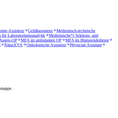
opie-Assistenz
Gefäßassistenz
Medizinisch-technische
n für Laboratoriumsanalytik
Medizinische*r Sektions- und
 Augen-OP
MFA im ambulanten OP
MFA im Blutspendedienst
s
Näpa/EVA
Onkologische Assistenz
Physician Assistant
gsmappe.