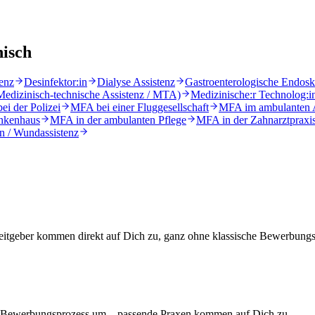
nisch
enz
Desinfektor:in
Dialyse Assistenz
Gastroenterologische Endosk
 Medizinisch-technische Assistenz / MTA)
Medizinische:r Technolog:i
i der Polizei
MFA bei einer Fluggesellschaft
MFA im ambulanten
nkenhaus
MFA in der ambulanten Pflege
MFA in der Zahnarztpraxi
 / Wundassistenz
rbeitgeber kommen direkt auf Dich zu, ganz ohne klassische Bewerbun
en Bewerbungsprozess um – passende Praxen kommen auf Dich zu.