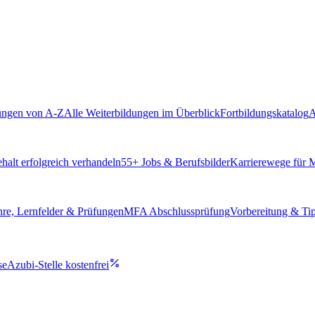
ungen von A-Z
Alle Weiterbildungen im Überblick
Fortbildungskatalog
A
alt erfolgreich verhandeln
55
+ Jobs & Berufsbilder
Karrierewege für
hre, Lernfelder & Prüfungen
MFA Abschlussprüfung
Vorbereitung & Ti
se
Azubi-Stelle kostenfrei