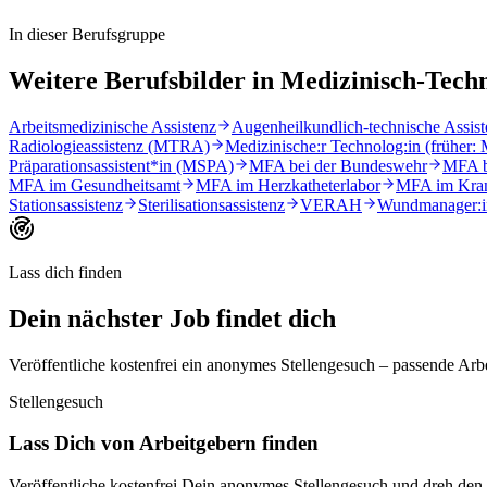
In dieser Berufsgruppe
Weitere Berufsbilder in
Medizinisch-Tech
Arbeitsmedizinische Assistenz
Augenheilkundlich-technische Assist
Radiologieassistenz (MTRA)
Medizinische:r Technolog:in (früher:
Präparationsassistent*in (MSPA)
MFA bei der Bundeswehr
MFA be
MFA im Gesundheitsamt
MFA im Herzkatheterlabor
MFA im Kra
Stationsassistenz
Sterilisationsassistenz
VERAH
Wundmanager:in
Lass dich finden
Dein nächster Job
findet dich
Veröffentliche kostenfrei ein anonymes Stellengesuch – passende A
Stellengesuch
Lass Dich von Arbeitgebern finden
Veröffentliche kostenfrei Dein anonymes Stellengesuch und dreh d