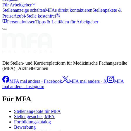
Für Arbeitgeber
Stellenanzeige schalten
MFAs direkt kontaktieren
Stellenpakete &
Preise
Azubi-Stelle kostenfrei
Personalwissen
Tipps & Leitfäden für Arbeitgeber
Die Stellen- und Karriereplattform für Medizinische Fachangestellte
(MFA) | Arzthelfer:innen
MFA mal anders - Facebook
MFA mal anders - X
MFA
mal anders - Instagram
Für MFA
Stellenangebote für MFA
Stellengesuche | MFA
Fortbildungskatalog
Bewerbung