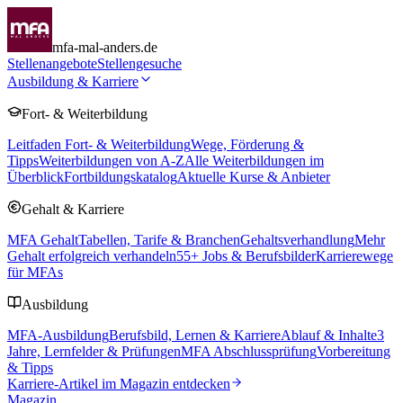
mfa-mal-anders.de
Stellenangebote
Stellengesuche
Ausbildung & Karriere
Fort- & Weiterbildung
Leitfaden Fort- & Weiterbildung
Wege, Förderung &
Tipps
Weiterbildungen von A-Z
Alle Weiterbildungen im
Überblick
Fortbildungskatalog
Aktuelle Kurse & Anbieter
Gehalt & Karriere
MFA Gehalt
Tabellen, Tarife & Branchen
Gehaltsverhandlung
Mehr
Gehalt erfolgreich verhandeln
55
+ Jobs & Berufsbilder
Karrierewege
für MFAs
Ausbildung
MFA-Ausbildung
Berufsbild, Lernen & Karriere
Ablauf & Inhalte
3
Jahre, Lernfelder & Prüfungen
MFA Abschlussprüfung
Vorbereitung
& Tipps
Karriere-Artikel im Magazin entdecken
Magazin