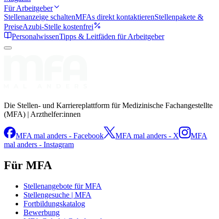
Für Arbeitgeber
Stellenanzeige schalten
MFAs direkt kontaktieren
Stellenpakete &
Preise
Azubi-Stelle kostenfrei
Personalwissen
Tipps & Leitfäden für Arbeitgeber
Die Stellen- und Karriereplattform für Medizinische Fachangestellte
(MFA) | Arzthelfer:innen
MFA mal anders - Facebook
MFA mal anders - X
MFA
mal anders - Instagram
Für MFA
Stellenangebote für MFA
Stellengesuche | MFA
Fortbildungskatalog
Bewerbung