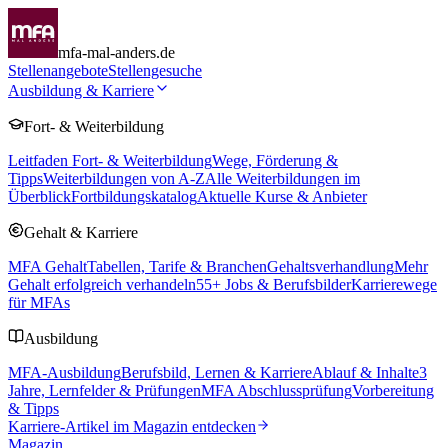
mfa-mal-anders.de
Stellenangebote
Stellengesuche
Ausbildung & Karriere
Fort- & Weiterbildung
Leitfaden Fort- & Weiterbildung
Wege, Förderung &
Tipps
Weiterbildungen von A-Z
Alle Weiterbildungen im
Überblick
Fortbildungskatalog
Aktuelle Kurse & Anbieter
Gehalt & Karriere
MFA Gehalt
Tabellen, Tarife & Branchen
Gehaltsverhandlung
Mehr
Gehalt erfolgreich verhandeln
55
+ Jobs & Berufsbilder
Karrierewege
für MFAs
Ausbildung
MFA-Ausbildung
Berufsbild, Lernen & Karriere
Ablauf & Inhalte
3
Jahre, Lernfelder & Prüfungen
MFA Abschlussprüfung
Vorbereitung
& Tipps
Karriere-Artikel im Magazin entdecken
Magazin