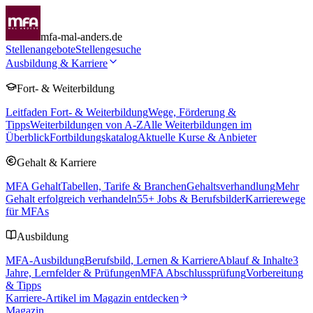
mfa-mal-anders.de
Stellenangebote
Stellengesuche
Ausbildung & Karriere
Fort- & Weiterbildung
Leitfaden Fort- & Weiterbildung
Wege, Förderung &
Tipps
Weiterbildungen von A-Z
Alle Weiterbildungen im
Überblick
Fortbildungskatalog
Aktuelle Kurse & Anbieter
Gehalt & Karriere
MFA Gehalt
Tabellen, Tarife & Branchen
Gehaltsverhandlung
Mehr
Gehalt erfolgreich verhandeln
55
+ Jobs & Berufsbilder
Karrierewege
für MFAs
Ausbildung
MFA-Ausbildung
Berufsbild, Lernen & Karriere
Ablauf & Inhalte
3
Jahre, Lernfelder & Prüfungen
MFA Abschlussprüfung
Vorbereitung
& Tipps
Karriere-Artikel im Magazin entdecken
Magazin