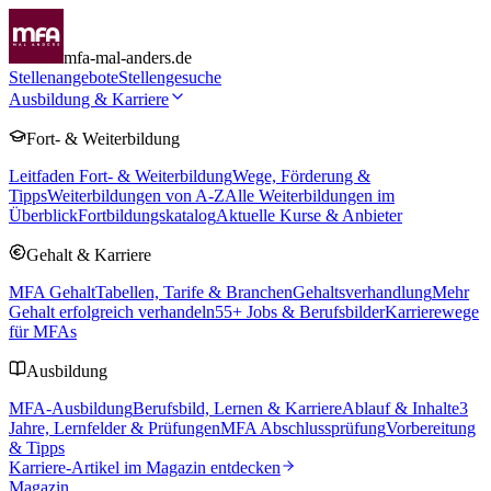
mfa-mal-anders.de
Stellenangebote
Stellengesuche
Ausbildung & Karriere
Fort- & Weiterbildung
Leitfaden Fort- & Weiterbildung
Wege, Förderung &
Tipps
Weiterbildungen von A-Z
Alle Weiterbildungen im
Überblick
Fortbildungskatalog
Aktuelle Kurse & Anbieter
Gehalt & Karriere
MFA Gehalt
Tabellen, Tarife & Branchen
Gehaltsverhandlung
Mehr
Gehalt erfolgreich verhandeln
55
+ Jobs & Berufsbilder
Karrierewege
für MFAs
Ausbildung
MFA-Ausbildung
Berufsbild, Lernen & Karriere
Ablauf & Inhalte
3
Jahre, Lernfelder & Prüfungen
MFA Abschlussprüfung
Vorbereitung
& Tipps
Karriere-Artikel im Magazin entdecken
Magazin