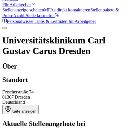
Für Arbeitgeber
Stellenanzeige schalten
MFAs direkt kontaktieren
Stellenpakete &
Preise
Azubi-Stelle kostenfrei
Personalwissen
Tipps & Leitfäden für Arbeitgeber
Universitätsklinikum Carl
Gustav Carus Dresden
Über
Standort
Fetscherstraße 74
01307
Dresden
Deutschland
Karte anzeigen
Aktuelle Stellenangebote bei