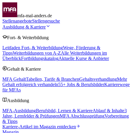
mfa-mal-anders.de
Stellenangebote
Stellengesuche
Ausbildung & Karriere
Fort- & Weiterbildung
Leitfaden Fort- & Weiterbildung
Wege, Förderung &
Tipps
Weiterbildungen von A-Z
Alle Weiterbildungen im
Überblick
Fortbildungskatalog
Aktuelle Kurse & Anbieter
Gehalt & Karriere
MFA Gehalt
Tabellen, Tarife & Branchen
Gehaltsverhandlung
Mehr
Gehalt erfolgreich verhandeln
55
+ Jobs & Berufsbilder
Karrierewege
für MFAs
Ausbildung
MFA-Ausbildung
Berufsbild, Lernen & Karriere
Ablauf & Inhalte
3
Jahre, Lernfelder & Prüfungen
MFA Abschlussprüfung
Vorbereitung
& Tipps
Karriere-Artikel im Magazin entdecken
Magazin