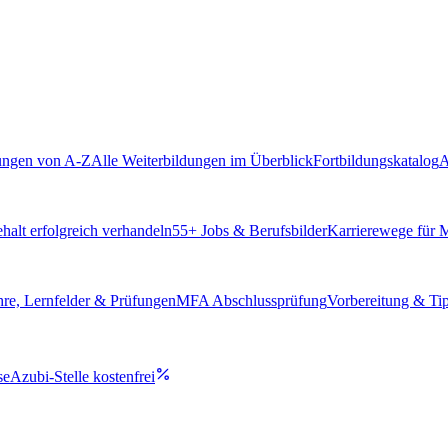
ungen von A-Z
Alle Weiterbildungen im Überblick
Fortbildungskatalog
A
alt erfolgreich verhandeln
55
+ Jobs & Berufsbilder
Karrierewege für
hre, Lernfelder & Prüfungen
MFA Abschlussprüfung
Vorbereitung & Ti
se
Azubi-Stelle kostenfrei