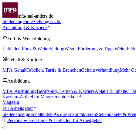
mfa-mal-anders.de
Stellenangebote
Stellengesuche
Ausbildung & Karriere
Fort- & Weiterbildung
Leitfaden Fort- & Weiterbildung
Wege, Förderung & Tipps
Weiterbild
Gehalt & Karriere
MFA Gehalt
Tabellen, Tarife & Branchen
Gehaltsverhandlung
Mehr Geh
Ausbildung
MFA-Ausbildung
Berufsbild, Lernen & Karriere
Ablauf & Inhalte
3 Ja
Karriere-Artikel im Magazin entdecken
Magazin
Für Arbeitgeber
Stellenanzeige schalten
MFAs direkt kontaktieren
Stellenpakete & Prei
Personalwissen
Tipps & Leitfäden für Arbeitgeber