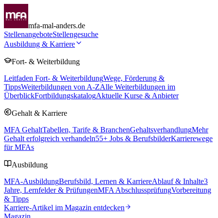
mfa-mal-anders.de
Stellenangebote
Stellengesuche
Ausbildung & Karriere
Fort- & Weiterbildung
Leitfaden Fort- & Weiterbildung
Wege, Förderung &
Tipps
Weiterbildungen von A-Z
Alle Weiterbildungen im
Überblick
Fortbildungskatalog
Aktuelle Kurse & Anbieter
Gehalt & Karriere
MFA Gehalt
Tabellen, Tarife & Branchen
Gehaltsverhandlung
Mehr
Gehalt erfolgreich verhandeln
55
+ Jobs & Berufsbilder
Karrierewege
für MFAs
Ausbildung
MFA-Ausbildung
Berufsbild, Lernen & Karriere
Ablauf & Inhalte
3
Jahre, Lernfelder & Prüfungen
MFA Abschlussprüfung
Vorbereitung
& Tipps
Karriere-Artikel im Magazin entdecken
Magazin