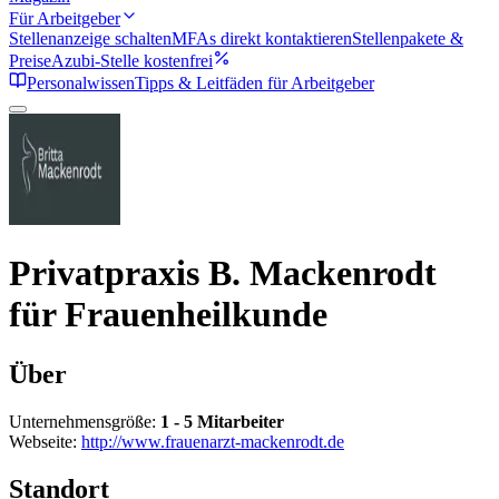
Für Arbeitgeber
Stellenanzeige schalten
MFAs direkt kontaktieren
Stellenpakete &
Preise
Azubi-Stelle kostenfrei
Personalwissen
Tipps & Leitfäden für Arbeitgeber
Privatpraxis B. Mackenrodt
für Frauenheilkunde
Über
Unternehmensgröße:
1 - 5 Mitarbeiter
Webseite:
http://www.frauenarzt-mackenrodt.de
Standort