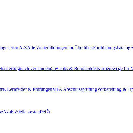
ungen von A-Z
Alle Weiterbildungen im Überblick
Fortbildungskatalog
A
alt erfolgreich verhandeln
55
+ Jobs & Berufsbilder
Karrierewege für
hre, Lernfelder & Prüfungen
MFA Abschlussprüfung
Vorbereitung & Ti
se
Azubi-Stelle kostenfrei