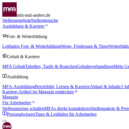
mfa-mal-anders.de
Stellenangebote
Stellengesuche
Ausbildung & Karriere
Fort- & Weiterbildung
Leitfaden Fort- & Weiterbildung
Wege, Förderung & Tipps
Weiterbild
Gehalt & Karriere
MFA Gehalt
Tabellen, Tarife & Branchen
Gehaltsverhandlung
Mehr Geh
Ausbildung
MFA-Ausbildung
Berufsbild, Lernen & Karriere
Ablauf & Inhalte
3 Ja
Karriere-Artikel im Magazin entdecken
Magazin
Für Arbeitgeber
Stellenanzeige schalten
MFAs direkt kontaktieren
Stellenpakete & Prei
Personalwissen
Tipps & Leitfäden für Arbeitgeber