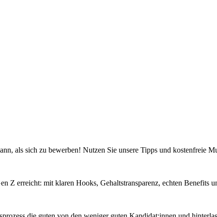
 kann, als sich zu bewerben! Nutzen Sie unsere Tipps und kostenfreie Mu
Gen Z erreicht: mit klaren Hooks, Gehaltstransparenz, echten Benefits
sprozess die guten von den weniger guten Kandidat:innen und hinterlas