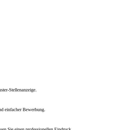
ster-Stellenanzeige.
 und einfacher Bewerbung.
sen Sie einen professionellen Eindruck.