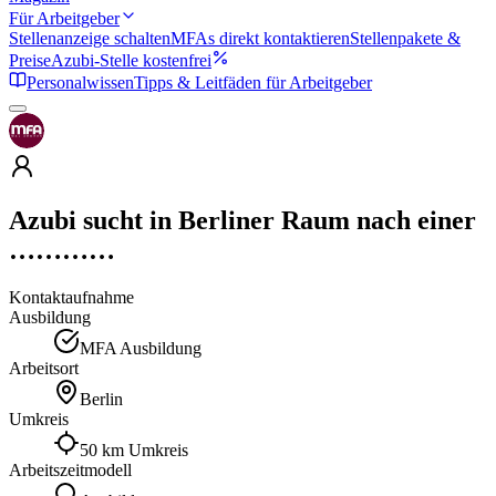
Für Arbeitgeber
Stellenanzeige schalten
MFAs direkt kontaktieren
Stellenpakete &
Preise
Azubi-Stelle kostenfrei
Personalwissen
Tipps & Leitfäden für Arbeitgeber
Azubi sucht in Berliner Raum nach einer
…………
Kontaktaufnahme
Ausbildung
MFA Ausbildung
Arbeitsort
Berlin
Umkreis
50 km Umkreis
Arbeitszeitmodell