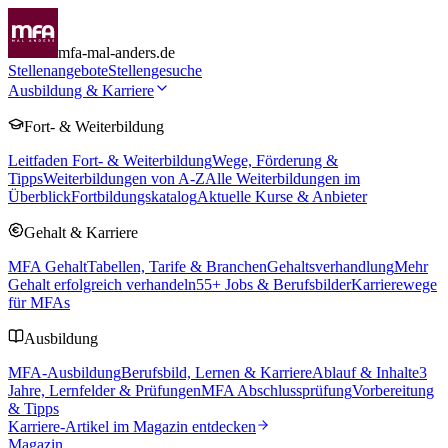
mfa-mal-anders.de
Stellenangebote
Stellengesuche
Ausbildung & Karriere
Fort- & Weiterbildung
Leitfaden Fort- & Weiterbildung
Wege, Förderung &
Tipps
Weiterbildungen von A-Z
Alle Weiterbildungen im
Überblick
Fortbildungskatalog
Aktuelle Kurse & Anbieter
Gehalt & Karriere
MFA Gehalt
Tabellen, Tarife & Branchen
Gehaltsverhandlung
Mehr
Gehalt erfolgreich verhandeln
55
+ Jobs & Berufsbilder
Karrierewege
für MFAs
Ausbildung
MFA-Ausbildung
Berufsbild, Lernen & Karriere
Ablauf & Inhalte
3
Jahre, Lernfelder & Prüfungen
MFA Abschlussprüfung
Vorbereitung
& Tipps
Karriere-Artikel im Magazin entdecken
Magazin