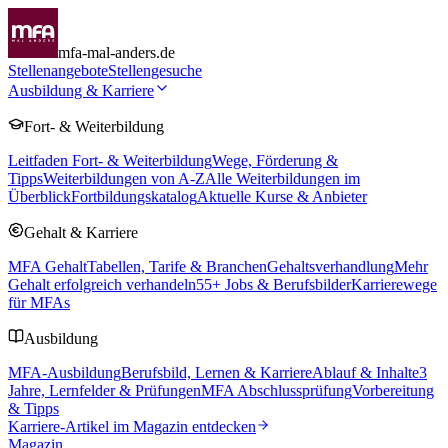
mfa-mal-anders.de
Stellenangebote
Stellengesuche
Ausbildung & Karriere
Fort- & Weiterbildung
Leitfaden Fort- & Weiterbildung
Wege, Förderung &
Tipps
Weiterbildungen von A-Z
Alle Weiterbildungen im
Überblick
Fortbildungskatalog
Aktuelle Kurse & Anbieter
Gehalt & Karriere
MFA Gehalt
Tabellen, Tarife & Branchen
Gehaltsverhandlung
Mehr
Gehalt erfolgreich verhandeln
55
+ Jobs & Berufsbilder
Karrierewege
für MFAs
Ausbildung
MFA-Ausbildung
Berufsbild, Lernen & Karriere
Ablauf & Inhalte
3
Jahre, Lernfelder & Prüfungen
MFA Abschlussprüfung
Vorbereitung
& Tipps
Karriere-Artikel im Magazin entdecken
Magazin