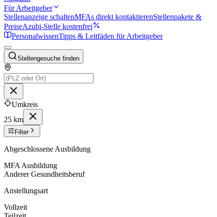
Für Arbeitgeber
Stellenanzeige schalten
MFAs direkt kontaktieren
Stellenpakete &
Preise
Azubi-Stelle kostenfrei
Personalwissen
Tipps & Leitfäden für Arbeitgeber
Stellengesuche finden
Umkreis
25 km
Filter
Abgeschlossene Ausbildung
MFA Ausbildung
Anderer Gesundheitsberuf
Anstellungsart
Vollzeit
Teilzeit