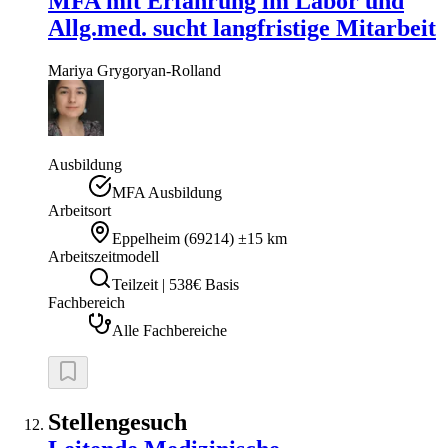
MFA mit Erfahrung im Labor und
Allg.med. sucht langfristige Mitarbeit
Mariya
Grygoryan-Rolland
Ausbildung
MFA Ausbildung
Arbeitsort
Eppelheim
(
69214
)
±15 km
Arbeitszeitmodell
Teilzeit | 538€ Basis
Fachbereich
Alle Fachbereiche
Stellengesuch