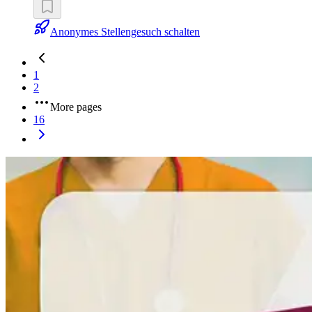
Anonymes Stellengesuch schalten
1
2
More pages
16