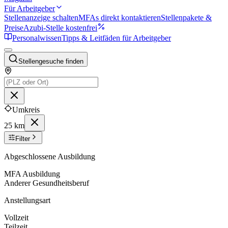
Für Arbeitgeber
Stellenanzeige schalten
MFAs direkt kontaktieren
Stellenpakete &
Preise
Azubi-Stelle kostenfrei
Personalwissen
Tipps & Leitfäden für Arbeitgeber
Stellengesuche finden
Umkreis
25 km
Filter
Abgeschlossene Ausbildung
MFA Ausbildung
Anderer Gesundheitsberuf
Anstellungsart
Vollzeit
Teilzeit