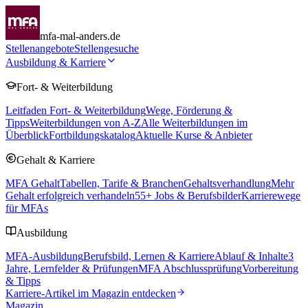
mfa-mal-anders.de
Stellenangebote
Stellengesuche
Ausbildung & Karriere
Fort- & Weiterbildung
Leitfaden Fort- & Weiterbildung
Wege, Förderung &
Tipps
Weiterbildungen von A-Z
Alle Weiterbildungen im
Überblick
Fortbildungskatalog
Aktuelle Kurse & Anbieter
Gehalt & Karriere
MFA Gehalt
Tabellen, Tarife & Branchen
Gehaltsverhandlung
Mehr
Gehalt erfolgreich verhandeln
55
+ Jobs & Berufsbilder
Karrierewege
für MFAs
Ausbildung
MFA-Ausbildung
Berufsbild, Lernen & Karriere
Ablauf & Inhalte
3
Jahre, Lernfelder & Prüfungen
MFA Abschlussprüfung
Vorbereitung
& Tipps
Karriere-Artikel im Magazin entdecken
Magazin