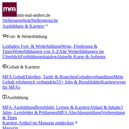
mfa-mal-anders.de
Stellenangebote
Stellengesuche
Ausbildung & Karriere
Fort- & Weiterbildung
Leitfaden Fort- & Weiterbildung
Wege, Förderung &
Tipps
Weiterbildungen von A-Z
Alle Weiterbildungen im
Überblick
Fortbildungskatalog
Aktuelle Kurse & Anbieter
Gehalt & Karriere
MFA Gehalt
Tabellen, Tarife & Branchen
Gehaltsverhandlung
Mehr
Gehalt erfolgreich verhandeln
55
+ Jobs & Berufsbilder
Karrierewege
für MFAs
Ausbildung
MFA-Ausbildung
Berufsbild, Lernen & Karriere
Ablauf & Inhalte
3
Jahre, Lernfelder & Prüfungen
MFA Abschlussprüfung
Vorbereitung
& Tipps
Karriere-Artikel im Magazin entdecken
Magazin