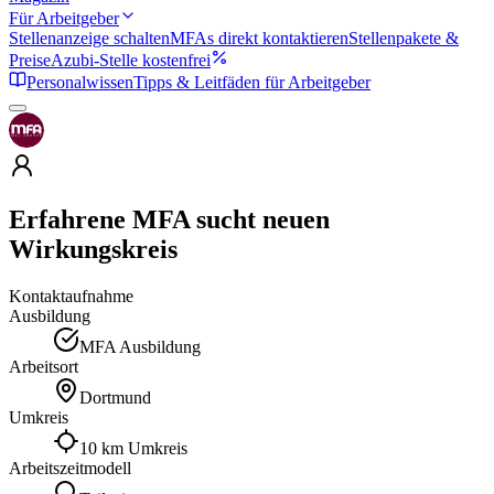
Für Arbeitgeber
Stellenanzeige schalten
MFAs direkt kontaktieren
Stellenpakete &
Preise
Azubi-Stelle kostenfrei
Personalwissen
Tipps & Leitfäden für Arbeitgeber
Erfahrene MFA sucht neuen
Wirkungskreis
Kontaktaufnahme
Ausbildung
MFA Ausbildung
Arbeitsort
Dortmund
Umkreis
10 km Umkreis
Arbeitszeitmodell