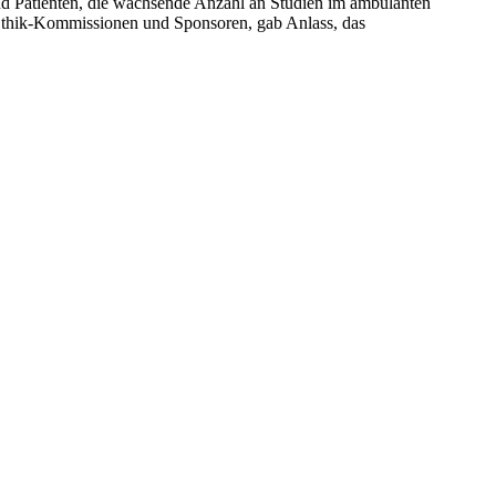
nd Patienten, die wachsende Anzahl an Studien im ambulanten
Ethik-Kommissionen und Sponsoren, gab Anlass, das