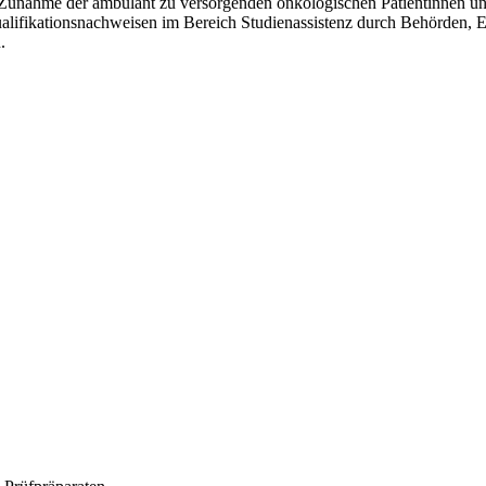
e Zunahme der ambulant zu versorgenden onkologischen Patientinnen u
lifikationsnachweisen im Bereich Studienassistenz durch Behörden, 
n.