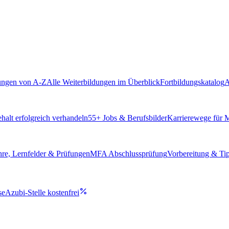
ungen von A-Z
Alle Weiterbildungen im Überblick
Fortbildungskatalog
A
alt erfolgreich verhandeln
55
+ Jobs & Berufsbilder
Karrierewege für
hre, Lernfelder & Prüfungen
MFA Abschlussprüfung
Vorbereitung & Ti
se
Azubi-Stelle kostenfrei