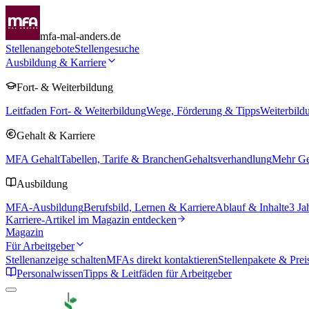
mfa-mal-anders.de
Stellenangebote
Stellengesuche
Ausbildung & Karriere
Fort- & Weiterbildung
Leitfaden Fort- & Weiterbildung
Wege, Förderung & Tipps
Weiterbild
Gehalt & Karriere
MFA Gehalt
Tabellen, Tarife & Branchen
Gehaltsverhandlung
Mehr Geh
Ausbildung
MFA-Ausbildung
Berufsbild, Lernen & Karriere
Ablauf & Inhalte
3 Ja
Karriere-Artikel im Magazin entdecken
Magazin
Für Arbeitgeber
Stellenanzeige schalten
MFAs direkt kontaktieren
Stellenpakete & Prei
Personalwissen
Tipps & Leitfäden für Arbeitgeber