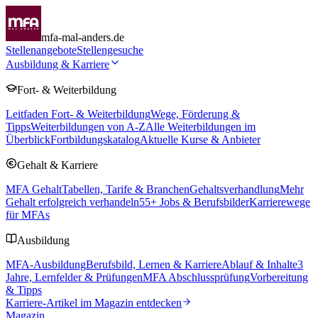
mfa-mal-anders.de
Stellenangebote
Stellengesuche
Ausbildung & Karriere
Fort- & Weiterbildung
Leitfaden Fort- & Weiterbildung
Wege, Förderung &
Tipps
Weiterbildungen von A-Z
Alle Weiterbildungen im
Überblick
Fortbildungskatalog
Aktuelle Kurse & Anbieter
Gehalt & Karriere
MFA Gehalt
Tabellen, Tarife & Branchen
Gehaltsverhandlung
Mehr
Gehalt erfolgreich verhandeln
55
+ Jobs & Berufsbilder
Karrierewege
für MFAs
Ausbildung
MFA-Ausbildung
Berufsbild, Lernen & Karriere
Ablauf & Inhalte
3
Jahre, Lernfelder & Prüfungen
MFA Abschlussprüfung
Vorbereitung
& Tipps
Karriere-Artikel im Magazin entdecken
Magazin