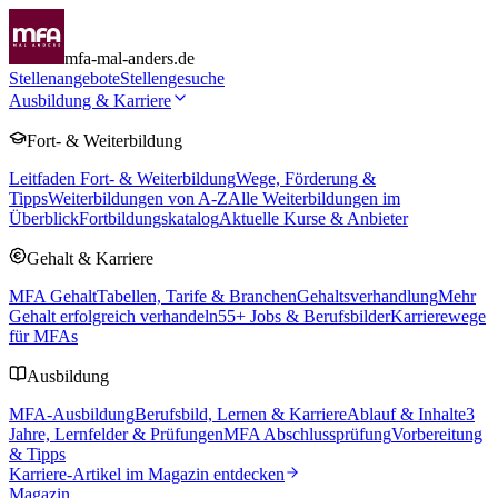
mfa-mal-anders.de
Stellenangebote
Stellengesuche
Ausbildung & Karriere
Fort- & Weiterbildung
Leitfaden Fort- & Weiterbildung
Wege, Förderung &
Tipps
Weiterbildungen von A-Z
Alle Weiterbildungen im
Überblick
Fortbildungskatalog
Aktuelle Kurse & Anbieter
Gehalt & Karriere
MFA Gehalt
Tabellen, Tarife & Branchen
Gehaltsverhandlung
Mehr
Gehalt erfolgreich verhandeln
55
+ Jobs & Berufsbilder
Karrierewege
für MFAs
Ausbildung
MFA-Ausbildung
Berufsbild, Lernen & Karriere
Ablauf & Inhalte
3
Jahre, Lernfelder & Prüfungen
MFA Abschlussprüfung
Vorbereitung
& Tipps
Karriere-Artikel im Magazin entdecken
Magazin