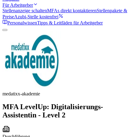
Für Arbeitgeber
Stellenanzeige schalten
MFAs direkt kontaktieren
Stellenpakete &
Preise
Azubi-Stelle kostenfrei
Personalwissen
Tipps & Leitfäden für Arbeitgeber
medatixx-akademie
MFA LevelUp: Digitalisierungs-
Assistentin - Level 2
Durchführung