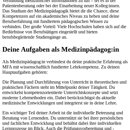
Vermittlung medizinischer Informationen zu tun – sei es in der
Patientenberatung oder bei der Einarbeitung neuer Kolleg:innen.
Das Studium der Medizinpädagogik bietet dir die Chance, diese
Kompetenzen auf ein akademisches Niveau zu heben und deine
Berufserfahrung mit fundiertem pädagogischen Wissen zu
verbinden. Der große Vorteil: Viele Hochschulen haben sich auf die
Bedürfnisse von Berufstätigen eingestellt und bieten
berufsbegleitende Studiengänge an.
Deine Aufgaben als Medizinpädagog:in
Als Medizinpädagog:in verbindest du deine praktische Erfahrung als
MFA mit wissenschaftlich fundierter Lehrkompetenz. Zu deinen
Hauptaufgaben gehören:
Die Planung und Durchführung von Unterricht in theoretischen und
praktischen Fächern steht im Mittelpunkt deiner Tätigkeit. Du
entwickelst kompetenzorientierte Unterrichtskonzepte und setzt
moderne Lehrmethoden ein. Dabei berücksichtigst du aktuelle
medizinische Entwicklungen und integrierst sie in deine Lehre.
Ein wichtiger Teil deiner Arbeit ist die individuelle Betreuung und
Beratung von Lernenden. Du unterstützt sie bei ihrer persönlichen
und fachlichen Entwicklung und behältst dabei ihre individuellen
Lernprozesse im Blick. Auch die Prüfungsvorbereitung und -