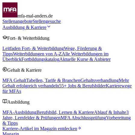
mfa-mal-anders.de
Stellenangebote
Stellengesuche
Ausbildung & Karriere
Fort- & Weiterbildung
Leitfaden Fort- & Weiterbildung
Wege, Förderung &
Tipps
Weiterbildungen von A-Z
Alle Weiterbildungen im
Überblick
Fortbildungskatalog
Aktuelle Kurse & Anbieter
Gehalt & Karriere
MFA Gehalt
Tabellen, Tarife & Branchen
Gehaltsverhandlung
Mehr
Gehalt erfolgreich verhandeln
55
+ Jobs & Berufsbilder
Karrierewege
für MFAs
Ausbildung
MFA-Ausbildung
Berufsbild, Lernen & Karriere
Ablauf & Inhalte
3
Jahre, Lernfelder & Prüfungen
MFA Abschlussprüfung
Vorbereitung
& Tipps
Karriere-Artikel im Magazin entdecken
Magazin