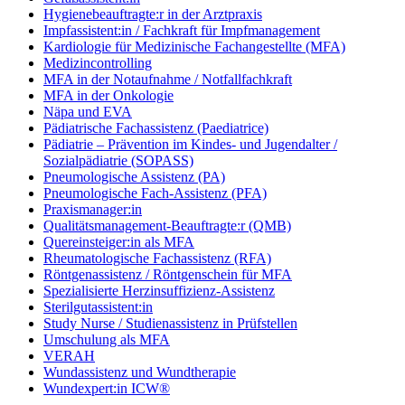
Hygienebeauftragte:r in der Arztpraxis
Impfassistent:in / Fachkraft für Impfmanagement
Kardiologie für Medizinische Fachangestellte (MFA)
Medizincontrolling
MFA in der Notaufnahme / Notfallfachkraft
MFA in der Onkologie
Näpa und EVA
Pädiatrische Fachassistenz (Paediatrice)
Pädiatrie – Prävention im Kindes- und Jugendalter /
Sozialpädiatrie (SOPASS)
Pneumologische Assistenz (PA)
Pneumologische Fach-Assistenz (PFA)
Praxismanager:in
Qualitätsmanagement-Beauftragte:r (QMB)
Quereinsteiger:in als MFA
Rheumatologische Fachassistenz (RFA)
Röntgenassistenz / Röntgenschein für MFA
Spezialisierte Herzinsuffizienz-Assistenz
Sterilgutassistent:in
Study Nurse / Studienassistenz in Prüfstellen
Umschulung als MFA
VERAH
Wundassistenz und Wundtherapie
Wundexpert:in ICW®