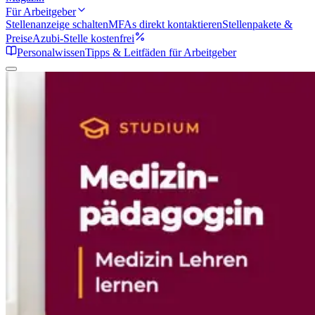
Für Arbeitgeber
Stellenanzeige schalten
MFAs direkt kontaktieren
Stellenpakete &
Preise
Azubi-Stelle kostenfrei
Personalwissen
Tipps & Leitfäden für Arbeitgeber