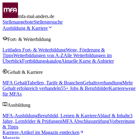
mfa-mal-anders.de
Stellenangebote
Stellengesuche
Ausbildung & Karriere
Fort- & Weiterbildung
Leitfaden Fort- & Weiterbildung
Wege, Förderung &
Tipps
Weiterbildungen von A-Z
Alle Weiterbildungen im
Überblick
Fortbildungskatalog
Aktuelle Kurse & Anbieter
Gehalt & Karriere
MFA Gehalt
Tabellen, Tarife & Branchen
Gehaltsverhandlung
Mehr
Gehalt erfolgreich verhandeln
55
+ Jobs & Berufsbilder
Karrierewege
für MFAs
Ausbildung
MFA-Ausbildung
Berufsbild, Lernen & Karriere
Ablauf & Inhalte
3
Jahre, Lernfelder & Prüfungen
MFA Abschlussprüfung
Vorbereitung
& Tipps
Karriere-Artikel im Magazin entdecken
Magazin