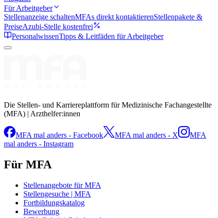
Für Arbeitgeber
Stellenanzeige schalten
MFAs direkt kontaktieren
Stellenpakete &
Preise
Azubi-Stelle kostenfrei
Personalwissen
Tipps & Leitfäden für Arbeitgeber
Die Stellen- und Karriereplattform für Medizinische Fachangestellte
(MFA) | Arzthelfer:innen
MFA mal anders - Facebook
MFA mal anders - X
MFA
mal anders - Instagram
Für MFA
Stellenangebote für MFA
Stellengesuche | MFA
Fortbildungskatalog
Bewerbung