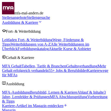
mfa-mal-anders.de
Stellenangebote
Stellengesuche
Ausbildung & Karriere
Fort- & Weiterbildung
Leitfaden Fort- & Weiterbildung
Wege, Förderung &
Tipps
Weiterbildungen von A-Z
Alle Weiterbildungen im
Überblick
Fortbildungskatalog
Aktuelle Kurse & Anbieter
Gehalt & Karriere
MFA Gehalt
Tabellen, Tarife & Branchen
Gehaltsverhandlung
Mehr
Gehalt erfolgreich verhandeln
55
+ Jobs & Berufsbilder
Karrierewege
für MFAs
Ausbildung
MFA-Ausbildung
Berufsbild, Lernen & Karriere
Ablauf & Inhalte
3
Jahre, Lernfelder & Prüfungen
MFA Abschlussprüfung
Vorbereitung
& Tipps
Karriere-Artikel im Magazin entdecken
Magazin