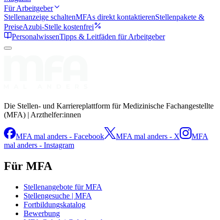
Für Arbeitgeber
Stellenanzeige schalten
MFAs direkt kontaktieren
Stellenpakete &
Preise
Azubi-Stelle kostenfrei
Personalwissen
Tipps & Leitfäden für Arbeitgeber
Die Stellen- und Karriereplattform für Medizinische Fachangestellte
(MFA) | Arzthelfer:innen
MFA mal anders - Facebook
MFA mal anders - X
MFA
mal anders - Instagram
Für MFA
Stellenangebote für MFA
Stellengesuche | MFA
Fortbildungskatalog
Bewerbung