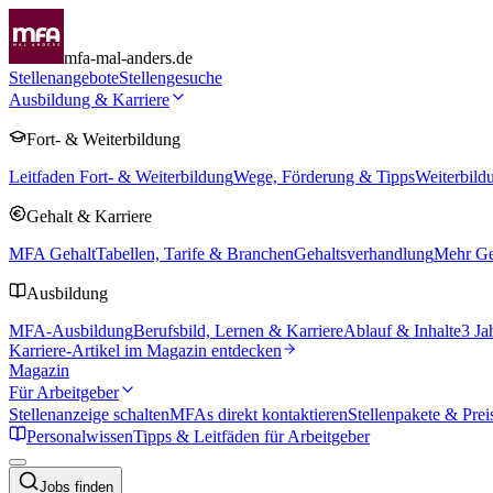
mfa-mal-anders.de
Stellenangebote
Stellengesuche
Ausbildung & Karriere
Fort- & Weiterbildung
Leitfaden Fort- & Weiterbildung
Wege, Förderung & Tipps
Weiterbild
Gehalt & Karriere
MFA Gehalt
Tabellen, Tarife & Branchen
Gehaltsverhandlung
Mehr Geh
Ausbildung
MFA-Ausbildung
Berufsbild, Lernen & Karriere
Ablauf & Inhalte
3 Ja
Karriere-Artikel im Magazin entdecken
Magazin
Für Arbeitgeber
Stellenanzeige schalten
MFAs direkt kontaktieren
Stellenpakete & Prei
Personalwissen
Tipps & Leitfäden für Arbeitgeber
Jobs finden