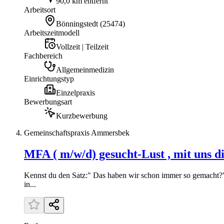
90,0 km entfernt
Arbeitsort
Bönningstedt
(
25474
)
Arbeitszeitmodell
Vollzeit | Teilzeit
Fachbereich
Allgemeinmedizin
Einrichtungstyp
Einzelpraxis
Bewerbungsart
Kurzbewerbung
Gemeinschaftspraxis Ammersbek
MFA ( m/w/d) gesucht-Lust , mit uns d
Kennst du den Satz:" Das haben wir schon immer so gemacht?" 
in...