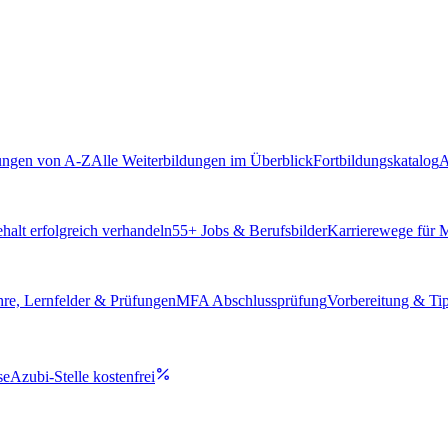
ungen von A-Z
Alle Weiterbildungen im Überblick
Fortbildungskatalog
A
alt erfolgreich verhandeln
55
+ Jobs & Berufsbilder
Karrierewege für
hre, Lernfelder & Prüfungen
MFA Abschlussprüfung
Vorbereitung & Ti
se
Azubi-Stelle kostenfrei