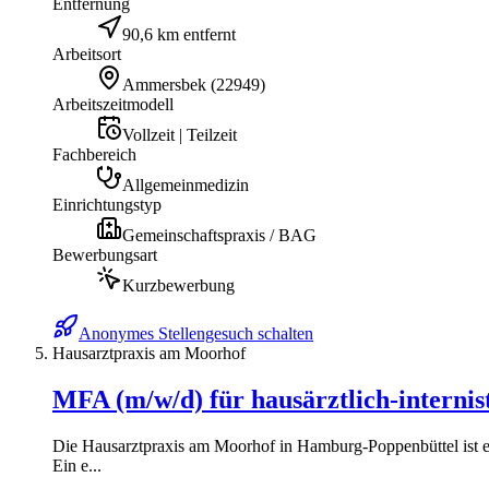
Entfernung
90,6 km entfernt
Arbeitsort
Ammersbek
(
22949
)
Arbeitszeitmodell
Vollzeit | Teilzeit
Fachbereich
Allgemeinmedizin
Einrichtungstyp
Gemeinschaftspraxis / BAG
Bewerbungsart
Kurzbewerbung
Anonymes Stellengesuch schalten
Hausarztpraxis am Moorhof
MFA (m/w/d) für hausärztlich-interni
Die Hausarztpraxis am Moorhof in Hamburg-Poppenbüttel ist ei
Ein e...