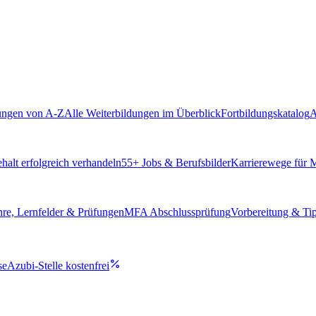
ungen von A-Z
Alle Weiterbildungen im Überblick
Fortbildungskatalog
A
alt erfolgreich verhandeln
55
+ Jobs & Berufsbilder
Karrierewege für
hre, Lernfelder & Prüfungen
MFA Abschlussprüfung
Vorbereitung & Ti
se
Azubi-Stelle kostenfrei