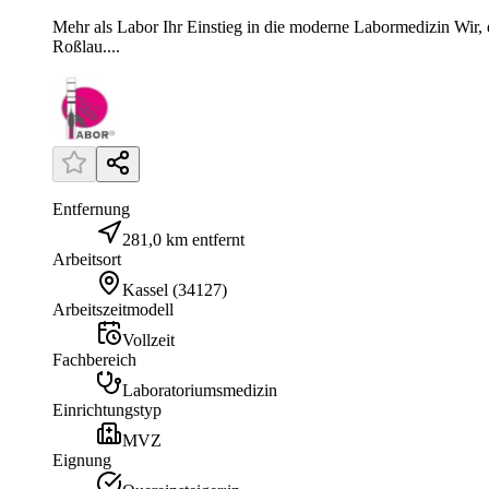
Mehr als Labor Ihr Einstieg in die moderne Labormedizin Wir
Roßlau....
Entfernung
281,0 km entfernt
Arbeitsort
Kassel
(
34127
)
Arbeitszeitmodell
Vollzeit
Fachbereich
Laboratoriumsmedizin
Einrichtungstyp
MVZ
Eignung