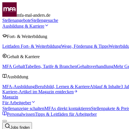
mfa-mal-anders.de
Stellenangebote
Stellengesuche
Ausbildung & Karriere
Fort- & Weiterbildung
Leitfaden Fort- & Weiterbildung
Wege, Förderung & Tipps
Weiterbild
Gehalt & Karriere
MFA Gehalt
Tabellen, Tarife & Branchen
Gehaltsverhandlung
Mehr Geh
Ausbildung
MFA-Ausbildung
Berufsbild, Lernen & Karriere
Ablauf & Inhalte
3 Ja
Karriere-Artikel im Magazin entdecken
Magazin
Für Arbeitgeber
Stellenanzeige schalten
MFAs direkt kontaktieren
Stellenpakete & Prei
Personalwissen
Tipps & Leitfäden für Arbeitgeber
Jobs finden