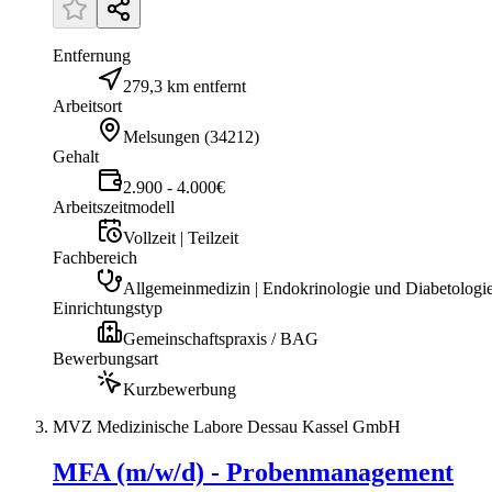
Entfernung
279,3 km entfernt
Arbeitsort
Melsungen
(
34212
)
Gehalt
2.900 - 4.000€
Arbeitszeitmodell
Vollzeit | Teilzeit
Fachbereich
Allgemeinmedizin | Endokrinologie und Diabetologie
Einrichtungstyp
Gemeinschaftspraxis / BAG
Bewerbungsart
Kurzbewerbung
MVZ Medizinische Labore Dessau Kassel GmbH
MFA (m/w/d) - Probenmanagement