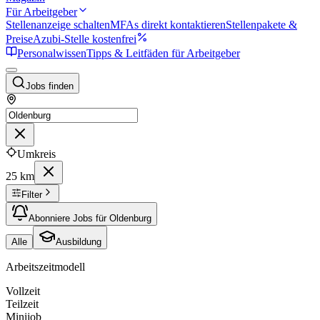
Für Arbeitgeber
Stellenanzeige schalten
MFAs direkt kontaktieren
Stellenpakete &
Preise
Azubi-Stelle kostenfrei
Personalwissen
Tipps & Leitfäden für Arbeitgeber
Jobs finden
Umkreis
25 km
Filter
Abonniere Jobs für Oldenburg
Alle
Ausbildung
Arbeitszeitmodell
Vollzeit
Teilzeit
Minijob