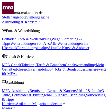
mfa-mal-anders.de
Stellenangebote
Stellengesuche
Ausbildung & Karriere
Fort- & Weiterbildung
Leitfaden Fort- & Weiterbildung
Wege, Förderung &
Tipps
Weiterbildungen von A-Z
Alle Weiterbildungen im
Überblick
Fortbildungskatalog
Aktuelle Kurse & Anbieter
Gehalt & Karriere
MFA Gehalt
Tabellen, Tarife & Branchen
Gehaltsverhandlung
Mehr
Gehalt erfolgreich verhandeln
55
+ Jobs & Berufsbilder
Karrierewege
für MFAs
Ausbildung
MFA-Ausbildung
Berufsbild, Lernen & Karriere
Ablauf & Inhalte
3
Jahre, Lernfelder & Prüfungen
MFA Abschlussprüfung
Vorbereitung
& Tipps
Karriere-Artikel im Magazin entdecken
Magazin