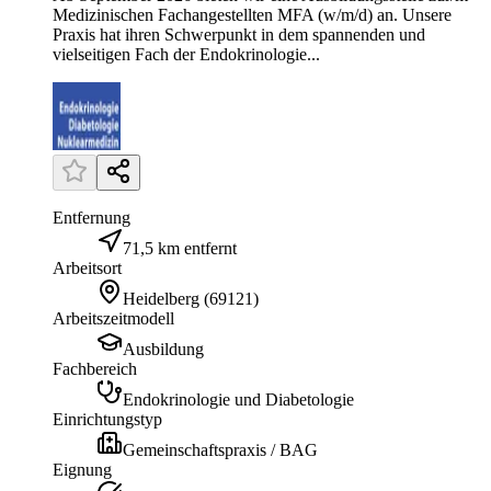
Medizinischen Fachangestellten MFA (w/m/d) an. Unsere
Praxis hat ihren Schwerpunkt in dem spannenden und
vielseitigen Fach der Endokrinologie...
Entfernung
71,5 km entfernt
Arbeitsort
Heidelberg
(
69121
)
Arbeitszeitmodell
Ausbildung
Fachbereich
Endokrinologie und Diabetologie
Einrichtungstyp
Gemeinschaftspraxis / BAG
Eignung