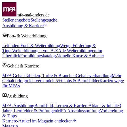
mfa-mal-anders.de
Stellenangebote
Stellengesuche
Ausbildung & Karriere
Fort- & Weiterbildung
Leitfaden Fort- & Weiterbildung
Wege, Förderung &
Tipps
Weiterbildungen von A-Z
Alle Weiterbildungen im
Überblick
Fortbildungskatalog
Aktuelle Kurse & Anbieter
Gehalt & Karriere
MFA Gehalt
Tabellen, Tarife & Branchen
Gehaltsverhandlung
Mehr
Gehalt erfolgreich verhandeln
55
+ Jobs & Berufsbilder
Karrierewege
für MFAs
Ausbildung
MFA-Ausbildung
Berufsbild, Lernen & Karriere
Ablauf & Inhalte
3
Jahre, Lernfelder & Prüfungen
MFA Abschlussprüfung
Vorbereitung
& Tipps
Karriere-Artikel im Magazin entdecken
Magazin