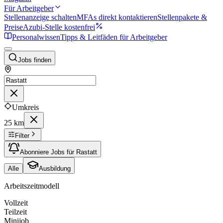
Für Arbeitgeber
Stellenanzeige schalten
MFAs direkt kontaktieren
Stellenpakete &
Preise
Azubi-Stelle kostenfrei
Personalwissen
Tipps & Leitfäden für Arbeitgeber
Jobs finden
Umkreis
25 km
Filter
Abonniere Jobs für Rastatt
Alle
Ausbildung
Arbeitszeitmodell
Vollzeit
Teilzeit
Minijob