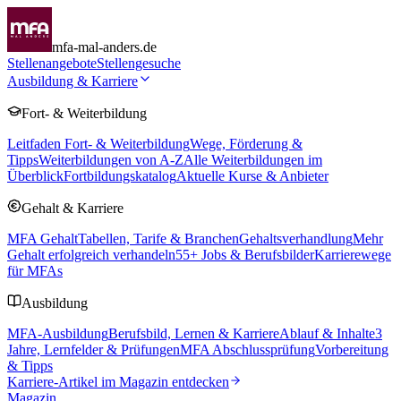
mfa-mal-anders.de
Stellenangebote
Stellengesuche
Ausbildung & Karriere
Fort- & Weiterbildung
Leitfaden Fort- & Weiterbildung
Wege, Förderung &
Tipps
Weiterbildungen von A-Z
Alle Weiterbildungen im
Überblick
Fortbildungskatalog
Aktuelle Kurse & Anbieter
Gehalt & Karriere
MFA Gehalt
Tabellen, Tarife & Branchen
Gehaltsverhandlung
Mehr
Gehalt erfolgreich verhandeln
55
+ Jobs & Berufsbilder
Karrierewege
für MFAs
Ausbildung
MFA-Ausbildung
Berufsbild, Lernen & Karriere
Ablauf & Inhalte
3
Jahre, Lernfelder & Prüfungen
MFA Abschlussprüfung
Vorbereitung
& Tipps
Karriere-Artikel im Magazin entdecken
Magazin