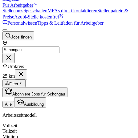
Für Arbeitgeber
Stellenanzeige schalten
MFAs direkt kontaktieren
Stellenpakete &
Preise
Azubi-Stelle kostenfrei
Personalwissen
Tipps & Leitfäden für Arbeitgeber
Jobs finden
Umkreis
25 km
Filter
Abonniere Jobs für Schongau
Alle
Ausbildung
Arbeitszeitmodell
Vollzeit
Teilzeit
Minijob