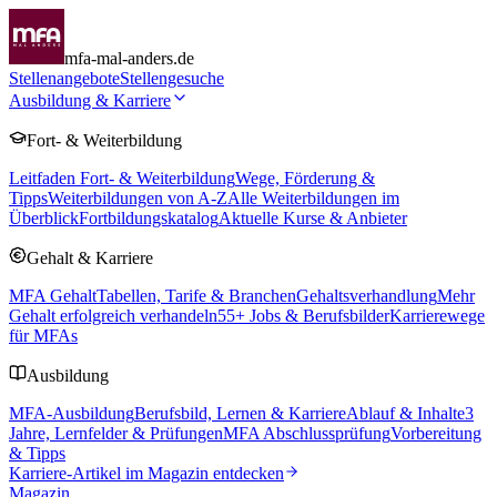
mfa-mal-anders.de
Stellenangebote
Stellengesuche
Ausbildung & Karriere
Fort- & Weiterbildung
Leitfaden Fort- & Weiterbildung
Wege, Förderung &
Tipps
Weiterbildungen von A-Z
Alle Weiterbildungen im
Überblick
Fortbildungskatalog
Aktuelle Kurse & Anbieter
Gehalt & Karriere
MFA Gehalt
Tabellen, Tarife & Branchen
Gehaltsverhandlung
Mehr
Gehalt erfolgreich verhandeln
55
+ Jobs & Berufsbilder
Karrierewege
für MFAs
Ausbildung
MFA-Ausbildung
Berufsbild, Lernen & Karriere
Ablauf & Inhalte
3
Jahre, Lernfelder & Prüfungen
MFA Abschlussprüfung
Vorbereitung
& Tipps
Karriere-Artikel im Magazin entdecken
Magazin