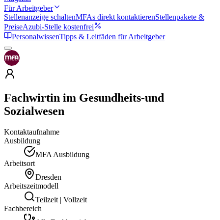
Für Arbeitgeber
Stellenanzeige schalten
MFAs direkt kontaktieren
Stellenpakete &
Preise
Azubi-Stelle kostenfrei
Personalwissen
Tipps & Leitfäden für Arbeitgeber
Fachwirtin im Gesundheits-und
Sozialwesen
Kontaktaufnahme
Ausbildung
MFA Ausbildung
Arbeitsort
Dresden
Arbeitszeitmodell
Teilzeit | Vollzeit
Fachbereich