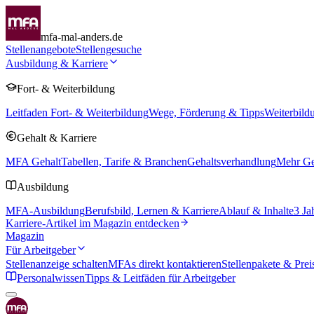
mfa-mal-anders.de
Stellenangebote
Stellengesuche
Ausbildung & Karriere
Fort- & Weiterbildung
Leitfaden Fort- & Weiterbildung
Wege, Förderung & Tipps
Weiterbild
Gehalt & Karriere
MFA Gehalt
Tabellen, Tarife & Branchen
Gehaltsverhandlung
Mehr Geh
Ausbildung
MFA-Ausbildung
Berufsbild, Lernen & Karriere
Ablauf & Inhalte
3 Ja
Karriere-Artikel im Magazin entdecken
Magazin
Für Arbeitgeber
Stellenanzeige schalten
MFAs direkt kontaktieren
Stellenpakete & Prei
Personalwissen
Tipps & Leitfäden für Arbeitgeber