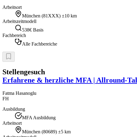
Arbeitsort
München
(
81XXX
)
±10 km
Arbeitszeitmodell
538€ Basis
Fachbereich
Alle Fachbereiche
Stellengesuch
Erfahrene & herzliche MFA | Allround-Ta
Fatma
Hasanoglu
FH
Ausbildung
MFA Ausbildung
Arbeitsort
München
(
80689
)
±5 km