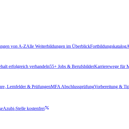
ungen von A-Z
Alle Weiterbildungen im Überblick
Fortbildungskatalog
A
alt erfolgreich verhandeln
55
+ Jobs & Berufsbilder
Karrierewege für
hre, Lernfelder & Prüfungen
MFA Abschlussprüfung
Vorbereitung & Ti
se
Azubi-Stelle kostenfrei