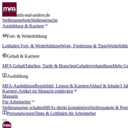
mfa-mal-anders.de
Stellenangebote
Stellengesuche
Ausbildung & Karriere
Fort- & Weiterbildung
Leitfaden Fort- & Weiterbildung
Wege, Förderung & Tipps
Weiterbild
Gehalt & Karriere
MFA Gehalt
Tabellen, Tarife & Branchen
Gehaltsverhandlung
Mehr Geh
Ausbildung
MFA-Ausbildung
Berufsbild, Lernen & Karriere
Ablauf & Inhalte
3 Ja
Karriere-Artikel im Magazin entdecken
Magazin
Für Arbeitgeber
Stellenanzeige schalten
MFAs direkt kontaktieren
Stellenpakete & Prei
Personalwissen
Tipps & Leitfäden für Arbeitgeber