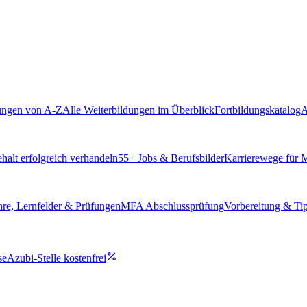
ungen von A-Z
Alle Weiterbildungen im Überblick
Fortbildungskatalog
A
alt erfolgreich verhandeln
55
+ Jobs & Berufsbilder
Karrierewege für
hre, Lernfelder & Prüfungen
MFA Abschlussprüfung
Vorbereitung & Ti
se
Azubi-Stelle kostenfrei