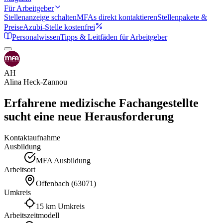
Für Arbeitgeber
Stellenanzeige schalten
MFAs direkt kontaktieren
Stellenpakete &
Preise
Azubi-Stelle kostenfrei
Personalwissen
Tipps & Leitfäden für Arbeitgeber
AH
Alina
Heck-Zannou
Erfahrene medizische Fachangestellte
sucht eine neue Herausforderung
Kontaktaufnahme
Ausbildung
MFA Ausbildung
Arbeitsort
Offenbach
(
63071
)
Umkreis
15 km Umkreis
Arbeitszeitmodell