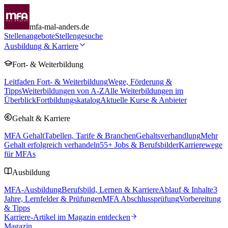
mfa-mal-anders.de
Stellenangebote
Stellengesuche
Ausbildung & Karriere
Fort- & Weiterbildung
Leitfaden Fort- & Weiterbildung
Wege, Förderung &
Tipps
Weiterbildungen von A-Z
Alle Weiterbildungen im
Überblick
Fortbildungskatalog
Aktuelle Kurse & Anbieter
Gehalt & Karriere
MFA Gehalt
Tabellen, Tarife & Branchen
Gehaltsverhandlung
Mehr
Gehalt erfolgreich verhandeln
55
+ Jobs & Berufsbilder
Karrierewege
für MFAs
Ausbildung
MFA-Ausbildung
Berufsbild, Lernen & Karriere
Ablauf & Inhalte
3
Jahre, Lernfelder & Prüfungen
MFA Abschlussprüfung
Vorbereitung
& Tipps
Karriere-Artikel im Magazin entdecken
Magazin