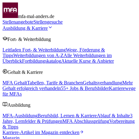
mfa-mal-anders.de
Stellenangebote
Stellengesuche
Ausbildung & Karriere
Fort- & Weiterbildung
Leitfaden Fort- & Weiterbildung
Wege, Förderung &
Tipps
Weiterbildungen von A-Z
Alle Weiterbildungen im
Überblick
Fortbildungskatalog
Aktuelle Kurse & Anbieter
Gehalt & Karriere
MFA Gehalt
Tabellen, Tarife & Branchen
Gehaltsverhandlung
Mehr
Gehalt erfolgreich verhandeln
55
+ Jobs & Berufsbilder
Karrierewege
für MFAs
Ausbildung
MFA-Ausbildung
Berufsbild, Lernen & Karriere
Ablauf & Inhalte
3
Jahre, Lernfelder & Prüfungen
MFA Abschlussprüfung
Vorbereitung
& Tipps
Karriere-Artikel im Magazin entdecken
Magazin