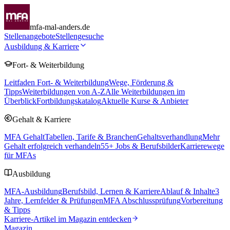
mfa-mal-anders.de
Stellenangebote
Stellengesuche
Ausbildung & Karriere
Fort- & Weiterbildung
Leitfaden Fort- & Weiterbildung
Wege, Förderung &
Tipps
Weiterbildungen von A-Z
Alle Weiterbildungen im
Überblick
Fortbildungskatalog
Aktuelle Kurse & Anbieter
Gehalt & Karriere
MFA Gehalt
Tabellen, Tarife & Branchen
Gehaltsverhandlung
Mehr
Gehalt erfolgreich verhandeln
55
+ Jobs & Berufsbilder
Karrierewege
für MFAs
Ausbildung
MFA-Ausbildung
Berufsbild, Lernen & Karriere
Ablauf & Inhalte
3
Jahre, Lernfelder & Prüfungen
MFA Abschlussprüfung
Vorbereitung
& Tipps
Karriere-Artikel im Magazin entdecken
Magazin