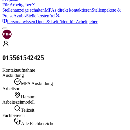
Für Arbeitgeber
Stellenanzeige schalten
MFAs direkt kontaktieren
Stellenpakete &
Preise
Azubi-Stelle kostenfrei
Personalwissen
Tipps & Leitfäden für Arbeitgeber
015561542425
Kontaktaufnahme
Ausbildung
MFA Ausbildung
Arbeitsort
Harsum
Arbeitszeitmodell
Teilzeit
Fachbereich
Alle Fachbereiche