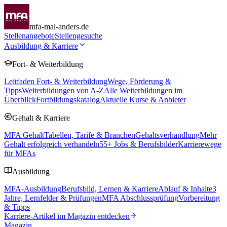
mfa-mal-anders.de
Stellenangebote
Stellengesuche
Ausbildung & Karriere
Fort- & Weiterbildung
Leitfaden Fort- & Weiterbildung
Wege, Förderung &
Tipps
Weiterbildungen von A-Z
Alle Weiterbildungen im
Überblick
Fortbildungskatalog
Aktuelle Kurse & Anbieter
Gehalt & Karriere
MFA Gehalt
Tabellen, Tarife & Branchen
Gehaltsverhandlung
Mehr
Gehalt erfolgreich verhandeln
55
+ Jobs & Berufsbilder
Karrierewege
für MFAs
Ausbildung
MFA-Ausbildung
Berufsbild, Lernen & Karriere
Ablauf & Inhalte
3
Jahre, Lernfelder & Prüfungen
MFA Abschlussprüfung
Vorbereitung
& Tipps
Karriere-Artikel im Magazin entdecken
Magazin