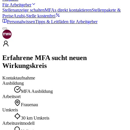
Für Arbeitgeber
Stellenanzeige schalten
MFAs direkt kontaktieren
Stellenpakete &
Preise
Azubi-Stelle kostenfrei
Personalwissen
Tipps & Leitfäden für Arbeitgeber
Erfahrene MFA sucht neuen
Wirkungskreis
Kontaktaufnahme
Ausbildung
MFA Ausbildung
Arbeitsort
Frauenau
Umkreis
30 km Umkreis
Arbeitszeitmodell