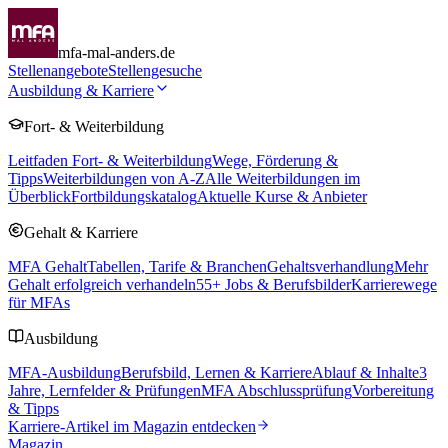
mfa-mal-anders.de
Stellenangebote
Stellengesuche
Ausbildung & Karriere
Fort- & Weiterbildung
Leitfaden Fort- & Weiterbildung
Wege, Förderung &
Tipps
Weiterbildungen von A-Z
Alle Weiterbildungen im
Überblick
Fortbildungskatalog
Aktuelle Kurse & Anbieter
Gehalt & Karriere
MFA Gehalt
Tabellen, Tarife & Branchen
Gehaltsverhandlung
Mehr
Gehalt erfolgreich verhandeln
55
+ Jobs & Berufsbilder
Karrierewege
für MFAs
Ausbildung
MFA-Ausbildung
Berufsbild, Lernen & Karriere
Ablauf & Inhalte
3
Jahre, Lernfelder & Prüfungen
MFA Abschlussprüfung
Vorbereitung
& Tipps
Karriere-Artikel im Magazin entdecken
Magazin