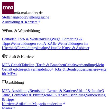
mfa-mal-anders.de
Stellenangebote
Stellengesuche
Ausbildung & Karriere
Fort- & Weiterbildung
Leitfaden Fort- & Weiterbildung
Wege, Förderung &
Tipps
Weiterbildungen von A-Z
Alle Weiterbildungen im
Überblick
Fortbildungskatalog
Aktuelle Kurse & Anbieter
Gehalt & Karriere
MFA Gehalt
Tabellen, Tarife & Branchen
Gehaltsverhandlung
Mehr
Gehalt erfolgreich verhandeln
55
+ Jobs & Berufsbilder
Karrierewege
für MFAs
Ausbildung
MFA-Ausbildung
Berufsbild, Lernen & Karriere
Ablauf & Inhalte
3
Jahre, Lernfelder & Prüfungen
MFA Abschlussprüfung
Vorbereitung
& Tipps
Karriere-Artikel im Magazin entdecken
Magazin