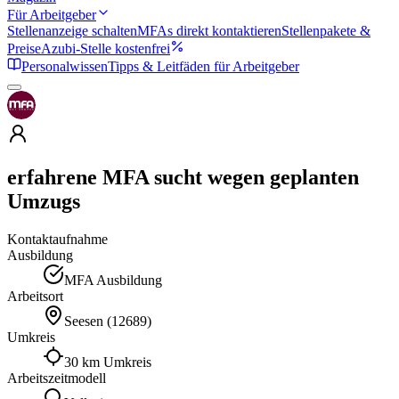
Für Arbeitgeber
Stellenanzeige schalten
MFAs direkt kontaktieren
Stellenpakete &
Preise
Azubi-Stelle kostenfrei
Personalwissen
Tipps & Leitfäden für Arbeitgeber
erfahrene MFA sucht wegen geplanten
Umzugs
Kontaktaufnahme
Ausbildung
MFA Ausbildung
Arbeitsort
Seesen
(
12689
)
Umkreis
30 km Umkreis
Arbeitszeitmodell