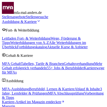
mfa-mal-anders.de
Stellenangebote
Stellengesuche
Ausbildung & Karriere
Fort- & Weiterbildung
Leitfaden Fort- & Weiterbildung
Wege, Förderung &
Tipps
Weiterbildungen von A-Z
Alle Weiterbildungen im
Überblick
Fortbildungskatalog
Aktuelle Kurse & Anbieter
Gehalt & Karriere
MFA Gehalt
Tabellen, Tarife & Branchen
Gehaltsverhandlung
Mehr
Gehalt erfolgreich verhandeln
55
+ Jobs & Berufsbilder
Karrierewege
für MFAs
Ausbildung
MFA-Ausbildung
Berufsbild, Lernen & Karriere
Ablauf & Inhalte
3
Jahre, Lernfelder & Prüfungen
MFA Abschlussprüfung
Vorbereitung
& Tipps
Karriere-Artikel im Magazin entdecken
Magazin